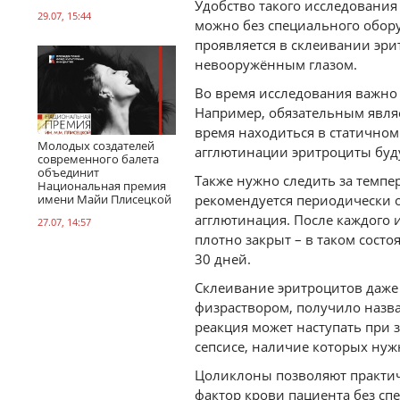
Удобство такого исследования
29.07, 15:44
можно без специального обору
проявляется в склеивании эри
невооружённым глазом.
Во время исследования важно
Например, обязательным являе
время находиться в статичном
Молодых создателей
агглютинации эритроциты буду
современного балета
объединит
Также нужно следить за темп
Национальная премия
имени Майи Плисецкой
рекомендуется периодически о
агглютинация. После каждого 
27.07, 14:57
плотно закрыт – в таком сост
30 дней.
Склеивание эритроцитов даже б
физраствором, получило назва
реакция может наступать при 
сепсисе, наличие которых нуж
Цоликлоны позволяют практич
фактор крови пациента без с