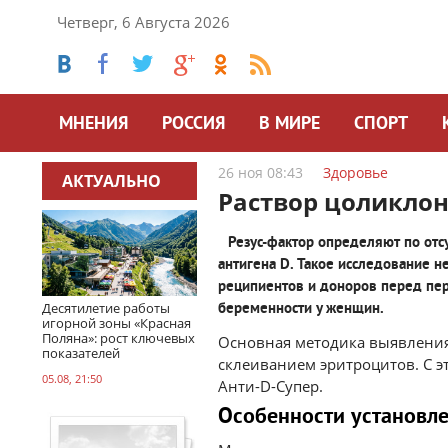
Четверг, 6 Августа 2026
МНЕНИЯ
РОССИЯ
В МИРЕ
СПОРТ
26 ноя 08:43
Здоровье
АКТУАЛЬНО
Раствор цоликлон
Резус-фактор определяют по отс
антигена D. Такое исследование 
реципиентов и доноров перед пер
Десятилетие работы
беременности у женщин.
игорной зоны «Красная
Поляна»: рост ключевых
Основная методика выявления 
показателей
склеиванием эритроцитов. С 
05.08, 21:50
Анти-D-Супер.
Особенности установл