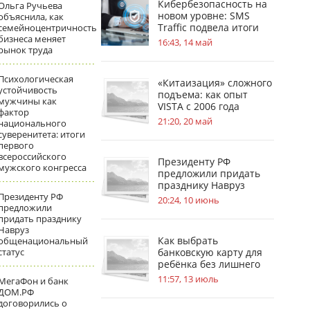
Кибербезопасность на
Ольга Ручьева
новом уровне: SMS
объяснила, как
Traffic подвела итоги
семейноцентричность
бизнеса меняет
обновлений
16:43, 14 май
рынок труда
Психологическая
«Китаизация» сложного
устойчивость
подъема: как опыт
мужчины как
VISTA с 2006 года
фактор
меняет стандарты
21:20, 20 май
национального
безопасности на
суверенитета: итоги
стройплощадках
первого
всероссийского
Президенту РФ
мужского конгресса
предложили придать
празднику Навруз
Президенту РФ
общенациональный
20:24, 10 июнь
предложили
статус
придать празднику
Навруз
Как выбрать
общенациональный
статус
банковскую карту для
ребёнка без лишнего
риска
11:57, 13 июль
МегаФон и банк
ДОМ.РФ
договорились о