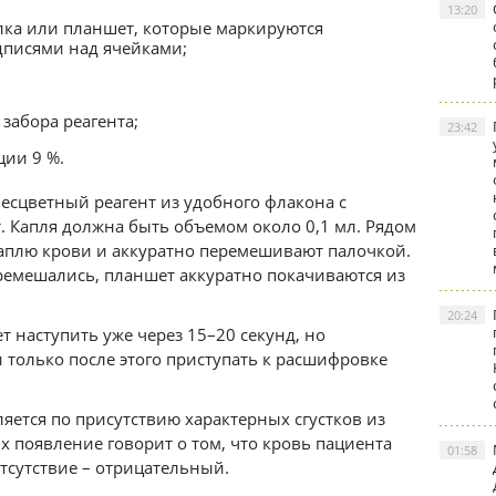
13:20
елка или планшет, которые маркируются
дписями над ячейками;
забора реагента;
23:42
ции 9 %.
есцветный реагент из удобного флакона с
. Капля должна быть объемом около 0,1 мл. Рядом
аплю крови и аккуратно перемешивают палочкой.
ремешались, планшет аккуратно покачиваются из
20:24
 наступить уже через 15–20 секунд, но
 только после этого приступать к расшифровке
яется по присутствию характерных сгустков из
х появление говорит о том, что кровь пациента
01:58
тсутствие – отрицательный.