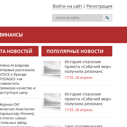
Войти на сайт
Регистрация
ФИНАНСЫ
ТА НОВОСТЕЙ
ПОПУЛЯРНЫЕ НОВОСТИ
История спасения
Алёна Агаларова
приюта «Собачий мир»
впервые рассказала
получила резонанс
VOICE о бренде
благодаря 1win
17:55, 28 апрель
TISSAGIO: как
совместить
премиум качество и
доступную цену
История спасения
приюта «Собачий мир»
получила резонанс
Журнал ОК!
благодаря 1win
включил Анастасию
17:55, 28 апрель
Барашкову‑Ионину
в список самых
стильных звёзд
1win подтверждает