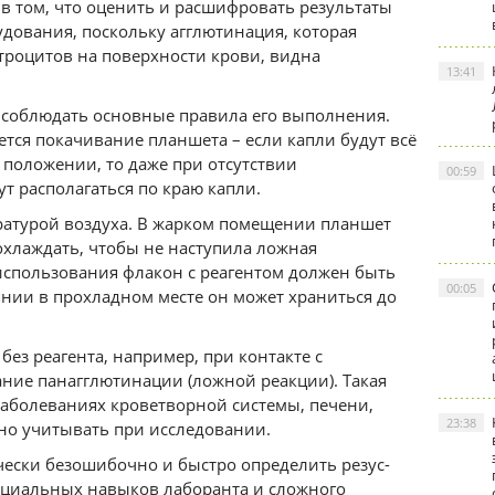
 в том, что оценить и расшифровать результаты
дования, поскольку агглютинация, которая
троцитов на поверхности крови, видна
13:41
 соблюдать основные правила его выполнения.
тся покачивание планшета – если капли будут всё
 положении, то даже при отсутствии
00:59
т располагаться по краю капли.
ературой воздуха. В жарком помещении планшет
хлаждать, чтобы не наступила ложная
использования флакон с реагентом должен быть
00:05
оянии в прохладном месте он может храниться до
ез реагента, например, при контакте с
ние панагглютинации (ложной реакции). Такая
заболеваниях кроветворной системы, печени,
23:38
но учитывать при исследовании.
ески безошибочно и быстро определить резус-
пециальных навыков лаборанта и сложного