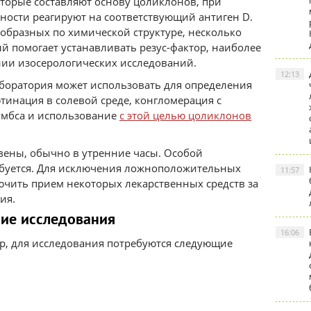
торые составляют основу цоликлонов, при
ности реагируют на соответствующий антиген D.
образных по химической структуре, несколько
ый помогает устанавливать резус-фактор, наиболее
нии изосерологических исследований.
12:13
боратория может использовать для определения
ютинация в солевой среде, конгломерация с
умбса и использование
с этой целью цоликлонов
вены, обычно в утренние часы. Особой
ребуется. Для исключения ложноположительных
11:57
ючить прием некоторых лекарственных средств за
ия.
ние исследования
16:06
р, для исследования потребуются следующие