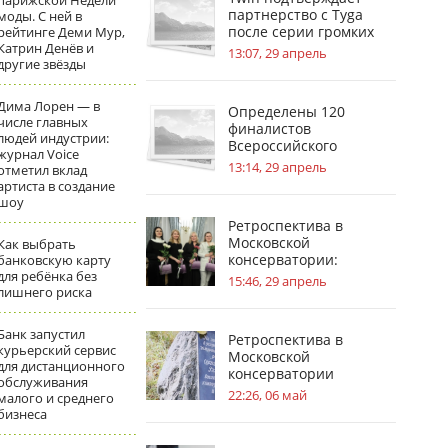
парижской Недели
партнерство с Tyga
моды. С ней в
после серии громких
рейтинге Деми Мур,
Катрин Денёв и
инсайдов
13:07, 29 апрель
другие звёзды
Дима Лорен — в
Определены 120
числе главных
финалистов
людей индустрии:
Всероссийского
журнал Voice
инженерного конкурса
13:14, 29 апрель
отметил вклад
артиста в создание
шоу
Ретроспектива в
Московской
Как выбрать
консерватории:
банковскую карту
для ребёнка без
география судьбы П. И.
15:46, 29 апрель
лишнего риска
Чайковского
Банк запустил
Ретроспектива в
курьерский сервис
Московской
для дистанционного
консерватории
обслуживания
посвящена усадьбам в
22:26, 06 май
малого и среднего
жизни С.В.
бизнеса
Рахманинова