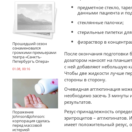
предметное стекло, тар
данными пациента и по
стеклянные палочки;
стерильные пипетки для 
физраствор в концентра
Прошедший сезон
ознаменовался
громкими премьерами
После окончания подготовки б
театра «Санктъ-
дозатором наносят на планшет
Петербургъ Опера»
с ней добавляют небольшую к
01.08, 00:16
Чтобы две жидкости лучше пе
стороны в сторону.
Очевидная агглютинация может
необходимо засечь 3 минуты и
результатов.
Резус-принадлежность определ
Поражение
Johnson&Johnson:
эритроцитов – агглютинатов. И
корпорация сдалась
имеет положительный резус, о
перед массовой
истерией