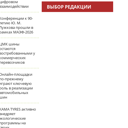
цифровом
взаимодействии
ВЫБОР РЕДАКЦИИ
Конференции к 90-
летию Ю. М.
Лужкова прошли в
рамках МАЭФ-2026
ЦМК шины
остаются
востребованными у
коммерческих
перевозчиков
Онлайн-площадки
по-прежнему
играют ключевую
роль в реализации
автомобильных
шин
KAMA TYRES активно
внедряет
экологические
программы на
своих