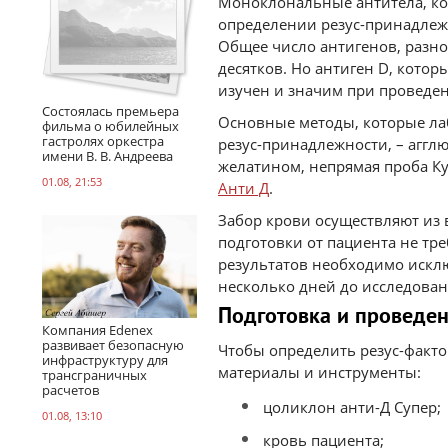
Моноклональные антитела, ко
определении резус-принадлеж
Общее число антигенов, разно
десятков. Но антиген D, котор
изучен и значим при проведе
Состоялась премьера
Основные методы, которые ла
фильма о юбилейных
гастролях оркестра
резус-принадлежности, – аггл
имени В. В. Андреева
желатином, непрямая проба К
01.08, 21:53
Анти Д
.
Забор крови осуществляют из 
подготовки от пациента не т
результатов необходимо искл
несколько дней до исследован
Подготовка и проведе
Компания Edenex
развивает безопасную
Чтобы определить резус-факто
инфраструктуру для
материалы и инструменты:
трансграничных
расчетов
цоликлон анти-Д Супер;
01.08, 13:10
кровь пациента;