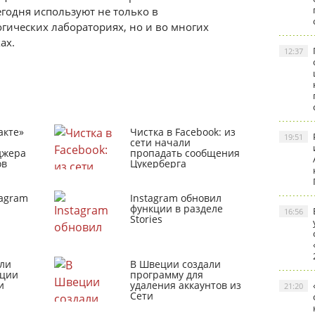
егодня используют не только в
гических лабораториях, но и во многих
ах.
12:37
акте»
Чистка в Facebook: из
19:51
сети начали
джера
пропадать сообщения
ов
Цукерберга
tagram
Instagram обновил
функции в разделе
16:56
Stories
ли
В Швеции создали
кции
программу для
и
удаления аккаунтов из
21:20
Сети