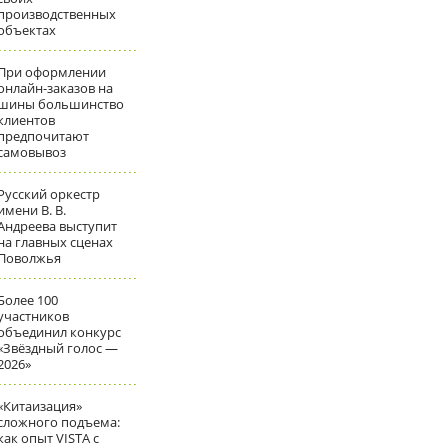
производственных
объектах
При оформлении
онлайн-заказов на
шины большинство
клиентов
предпочитают
самовывоз
Русский оркестр
имени В. В.
Андреева выступит
на главных сценах
Поволжья
Более 100
участников
объединил конкурс
«Звёздный голос —
2026»
«Китаизация»
сложного подъема:
как опыт VISTA с