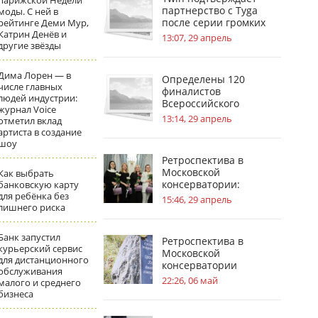
парижской Недели
партнерство с Tyga
моды. С ней в
после серии громких
рейтинге Деми Мур,
Катрин Денёв и
инсайдов
13:07, 29 апрель
другие звёзды
Дима Лорен — в
Определены 120
числе главных
финалистов
людей индустрии:
Всероссийского
журнал Voice
инженерного конкурса
13:14, 29 апрель
отметил вклад
артиста в создание
шоу
Ретроспектива в
Московской
Как выбрать
консерватории:
банковскую карту
для ребёнка без
география судьбы П. И.
15:46, 29 апрель
лишнего риска
Чайковского
Банк запустил
Ретроспектива в
курьерский сервис
Московской
для дистанционного
консерватории
обслуживания
посвящена усадьбам в
22:26, 06 май
малого и среднего
жизни С.В.
бизнеса
Рахманинова