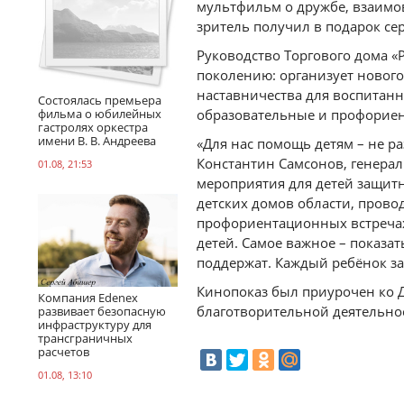
мультфильм о дружбе, взаимов
зритель получил в подарок сер
Руководство Торгового дома «
поколению: организует нового
наставничества для воспитанн
Состоялась премьера
фильма о юбилейных
образовательные и профориен
гастролях оркестра
имени В. В. Андреева
«Для нас помощь детям – не ра
Константин Самсонов, генерал
01.08, 21:53
мероприятия для детей защитн
детских домов области, прово
профориентационных встреча
детей. Самое важное – показать
поддержат. Каждый ребёнок за
Кинопоказ был приурочен ко Д
Компания Edenex
благотворительной деятельно
развивает безопасную
инфраструктуру для
трансграничных
расчетов
01.08, 13:10