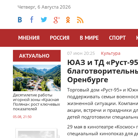
Четверг, 6 Августа 2026
МНЕНИЯ
РОССИЯ
В МИРЕ
СПОРТ
07 июн 20:25
Культура
АКТУАЛЬНО
ЮАЗ и ТД «Руст-9
благотворительны
Оренбурге
Торговый дом «Руст-95» и Юж
Десятилетие работы
поддерживать семьи военносл
игорной зоны «Красная
жизненной ситуации. Компани
Поляна»: рост ключевых
показателей
акции, встречи и праздники дл
детей подготовили специальн
05.08, 21:50
29 мая в кинотеатре «Космос»
специальный кинопоказ для д