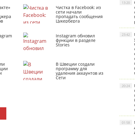
13:20
акте»
Чистка в Facebook: из
сети начали
джера
пропадать сообщения
ов
Цукерберга
23:42
tagram
Instagram обновил
функции в разделе
Stories
ли
В Швеции создали
кции
программу для
и
удаления аккаунтов из
Сети
20:24
01:58