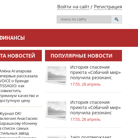
Войти на сайт
Регистрация
ФИНАНСЫ
ТА НОВОСТЕЙ
ПОПУЛЯРНЫЕ НОВОСТИ
История спасения
Алёна Агаларова
приюта «Собачий мир»
впервые рассказала
получила резонанс
VOICE о бренде
благодаря 1win
17:55, 28 апрель
TISSAGIO: как
совместить
премиум качество и
доступную цену
История спасения
приюта «Собачий мир»
получила резонанс
Журнал ОК!
благодаря 1win
включил Анастасию
17:55, 28 апрель
Барашкову‑Ионину
в список самых
стильных звёзд
1win подтверждает