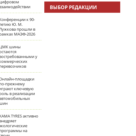
цифровом
взаимодействии
ВЫБОР РЕДАКЦИИ
Конференции к 90-
летию Ю. М.
Лужкова прошли в
рамках МАЭФ-2026
ЦМК шины
остаются
востребованными у
коммерческих
перевозчиков
Онлайн-площадки
по-прежнему
играют ключевую
роль в реализации
автомобильных
шин
KAMA TYRES активно
внедряет
экологические
программы на
своих