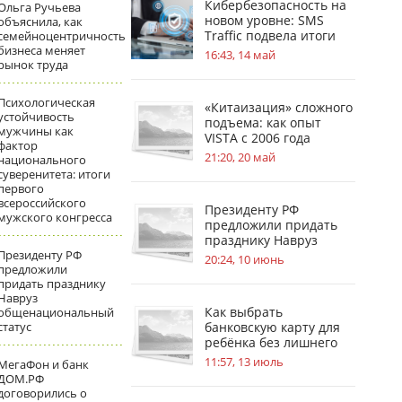
Кибербезопасность на
Ольга Ручьева
новом уровне: SMS
объяснила, как
Traffic подвела итоги
семейноцентричность
бизнеса меняет
обновлений
16:43, 14 май
рынок труда
Психологическая
«Китаизация» сложного
устойчивость
подъема: как опыт
мужчины как
VISTA с 2006 года
фактор
меняет стандарты
21:20, 20 май
национального
безопасности на
суверенитета: итоги
стройплощадках
первого
всероссийского
Президенту РФ
мужского конгресса
предложили придать
празднику Навруз
Президенту РФ
общенациональный
20:24, 10 июнь
предложили
статус
придать празднику
Навруз
Как выбрать
общенациональный
статус
банковскую карту для
ребёнка без лишнего
риска
11:57, 13 июль
МегаФон и банк
ДОМ.РФ
договорились о