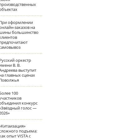
производственных
объектах
При оформлении
онлайн-заказов на
шины большинство
клиентов
предпочитают
самовывоз
Русский оркестр
имени В. В.
Андреева выступит
на главных сценах
Поволжья
Более 100
участников
объединил конкурс
«Звёздный голос —
2026»
«Китаизация»
сложного подъема:
как опыт VISTA с