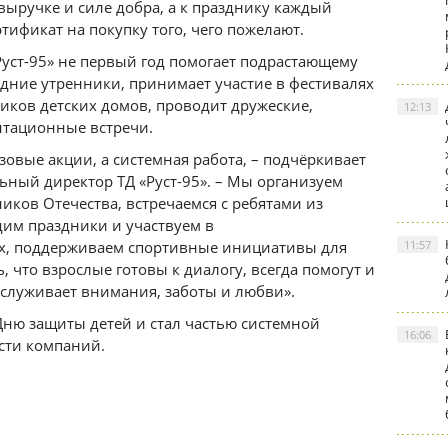
ыручке и силе добра, а к празднику каждый
тификат на покупку того, чего пожелают.
Руст-95» не первый год помогает подрастающему
дние утренники, принимает участие в фестивалях
иков детских домов, проводит дружеские,
12:13
тационные встречи.
зовые акции, а системная работа, – подчёркивает
ьный директор ТД «Руст-95». – Мы организуем
иков Отечества, встречаемся с ребятами из
дим праздники и участвуем в
х, поддерживаем спортивные инициативы для
11:57
, что взрослые готовы к диалогу, всегда помогут и
служивает внимания, заботы и любви».
ню защиты детей и стал частью системной
16:06
сти компаний.