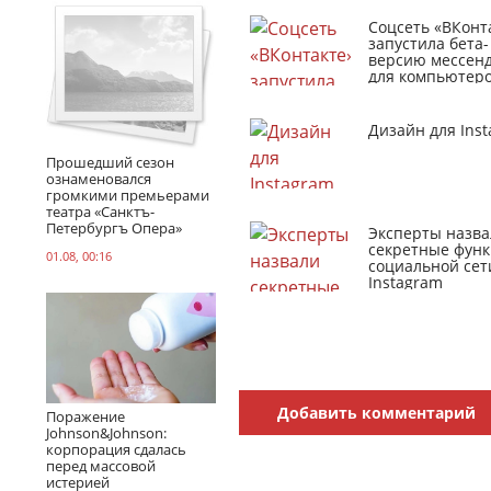
Соцсеть «ВКонт
запустила бета-
версию мессен
для компьютер
Дизайн для Ins
Прошедший сезон
ознаменовался
громкими премьерами
театра «Санктъ-
Петербургъ Опера»
Эксперты назва
секретные фун
01.08, 00:16
социальной сет
Instagram
Добавить комментарий
Поражение
Johnson&Johnson:
корпорация сдалась
перед массовой
истерией