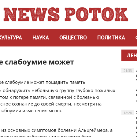
КУЛЬТУРА
НАУКА
ОБЩЕСТВО
ПОЛИТИКА
ЛЕН
е слабоумие может
21:33
ь обнаружить небольшую группу глубоко пожилых
ом к потере памяти, связанной с болезнью
сное сознание до своей смерти, несмотря на
слабоумия изменения мозга.
18:28
 из основных симптомов болезни Альцгеймера, а
мом этого заболевания считаются бета-