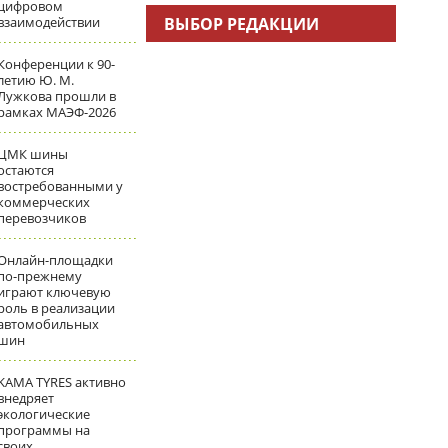
цифровом
взаимодействии
ВЫБОР РЕДАКЦИИ
Конференции к 90-
летию Ю. М.
Лужкова прошли в
рамках МАЭФ-2026
ЦМК шины
остаются
востребованными у
коммерческих
перевозчиков
Онлайн-площадки
по-прежнему
играют ключевую
роль в реализации
автомобильных
шин
KAMA TYRES активно
внедряет
экологические
программы на
своих