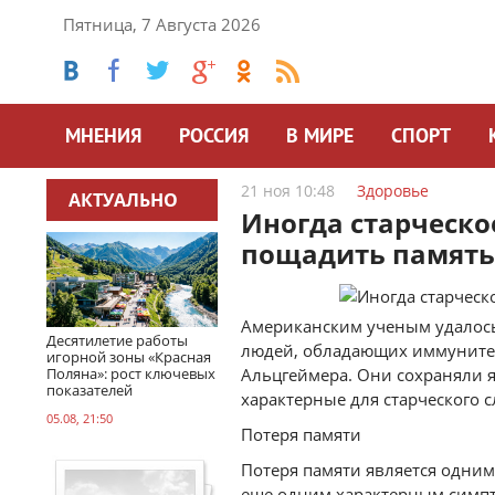
Пятница, 7 Августа 2026
МНЕНИЯ
РОССИЯ
В МИРЕ
СПОРТ
21 ноя 10:48
Здоровье
АКТУАЛЬНО
Иногда старческо
пощадить память
Американским ученым удалос
Десятилетие работы
людей, обладающих иммунитет
игорной зоны «Красная
Поляна»: рост ключевых
Альцгеймера. Они сохраняли я
показателей
характерные для старческого 
05.08, 21:50
Потеря памяти
Потеря памяти является одним
еще одним характерным симпто