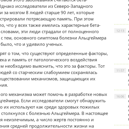
Однако исследователи из Северо-Западного
 за мозгом 8 людей старше 90 лет, которые
нстрировали потрясающую память. При этом
о, что у всех также имелись характерные бета-
словами, эти люди страдали от полноценного
12:13
е с тем, основного симптома болезни Альцгеймера
 было, что и удивило ученых.
рят о том, что существуют определенные факторы,
ка и память от патологического воздействия
м необходимо выяснить, что это за факторы. Тот
11:57
 людей со старческим слабоумием сохранялась
 существовании механизмов, защищающих их
ния.
го механизма может помочь в разработке новых
16:06
геймера. Если исследователи смогут обнаружить
о их используют как среди здоровых пожилых
же столкнулся с болезнью Альцгеймера. В настоящее
ся неизлечимым, а число жертв постоянно и
чения средней продолжительности жизни на