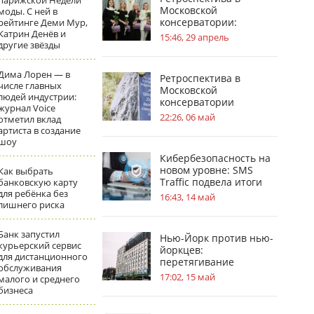
парижской Недели
Московской
моды. С ней в
консерватории:
рейтинге Деми Мур,
Катрин Денёв и
география судьбы П. И.
15:46, 29 апрель
другие звёзды
Чайковского
Дима Лорен — в
Ретроспектива в
числе главных
Московской
людей индустрии:
консерватории
журнал Voice
посвящена усадьбам в
22:26, 06 май
отметил вклад
жизни С.В.
артиста в создание
Рахманинова
шоу
Кибербезопасность на
новом уровне: SMS
Как выбрать
Traffic подвела итоги
банковскую карту
для ребёнка без
обновлений
16:43, 14 май
лишнего риска
Банк запустил
Нью-Йорк против нью-
курьерский сервис
йоркцев:
для дистанционного
перетягивание
обслуживания
«асбестового каната»
17:02, 15 май
малого и среднего
бизнеса