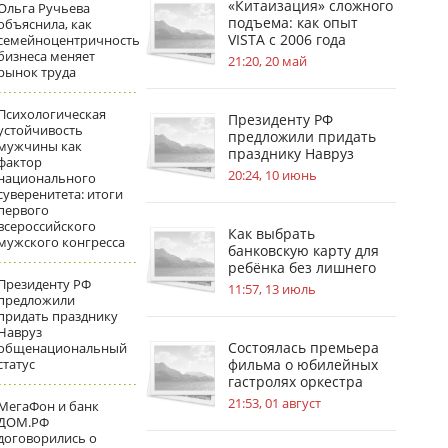
«Китаизация» сложного
Ольга Ручьева
подъема: как опыт
объяснила, как
VISTA с 2006 года
семейноцентричность
бизнеса меняет
меняет стандарты
21:20, 20 май
рынок труда
безопасности на
стройплощадках
Психологическая
Президенту РФ
устойчивость
предложили придать
мужчины как
празднику Навруз
фактор
общенациональный
20:24, 10 июнь
национального
статус
суверенитета: итоги
первого
всероссийского
Как выбрать
мужского конгресса
банковскую карту для
ребёнка без лишнего
Президенту РФ
риска
11:57, 13 июль
предложили
придать празднику
Навруз
Состоялась премьера
общенациональный
статус
фильма о юбилейных
гастролях оркестра
имени В. В. Андреева
21:53, 01 август
МегаФон и банк
ДОМ.РФ
договорились о