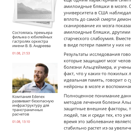
амилоидные бляшки в мозге. 
университета в США наблюдали
вплоть до самой смерти демо
сканирование их мозга показал
амилоидные бляшки, другими 
Состоялась премьера
фильма о юбилейных
старческого слабоумия. Вмест
гастролях оркестра
в виде потери памяти у них не
имени В. В. Андреева
01.08, 21:53
Результаты исследования гово
которые защищают мозг челове
болезни Альцгеймера, и учены
факт, что у каких-то пожилых
идеальная память, говорит о
нейроны в мозге и воспомина
Полноценное понимание данно
Компания Edenex
развивает безопасную
методов лечения болезни Альц
инфраструктуру для
защитные внешние факторы, т
трансграничных
расчетов
людей, так и среди тех, кто у
время это заболевание являет
01.08, 13:10
стабильно растет из-за увели