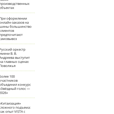
производственных
объектах
При оформлении
онлайн-заказов на
шины большинство
клиентов
предпочитают
самовывоз
Русский оркестр
имени В. В.
Андреева выступит
на главных сценах
Поволжья
Более 100
участников
объединил конкурс
«Звёздный голос —
2026»
«Китаизация»
сложного подъема:
как опыт VISTA с