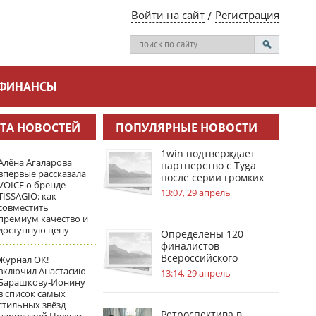
Войти на сайт
Регистрация
ФИНАНСЫ
ТА НОВОСТЕЙ
ПОПУЛЯРНЫЕ НОВОСТИ
1win подтверждает
Алёна Агаларова
партнерство с Tyga
впервые рассказала
после серии громких
VOICE о бренде
инсайдов
13:07, 29 апрель
TISSAGIO: как
совместить
премиум качество и
доступную цену
Определены 120
финалистов
Всероссийского
Журнал ОК!
инженерного конкурса
включил Анастасию
13:14, 29 апрель
Барашкову‑Ионину
в список самых
стильных звёзд
Ретроспектива в