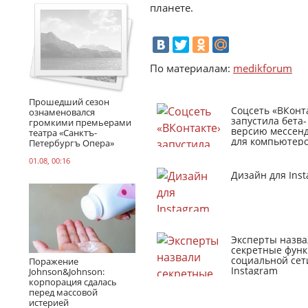
планете.
По материалам:
medikforum
Прошедший сезон
Соцсеть «ВКонт
ознаменовался
запустила бета-
громкими премьерами
версию мессен
театра «Санктъ-
для компьютер
Петербургъ Опера»
01.08, 00:16
Дизайн для Ins
Эксперты назва
секретные фун
социальной сет
Поражение
Instagram
Johnson&Johnson:
корпорация сдалась
перед массовой
истерией