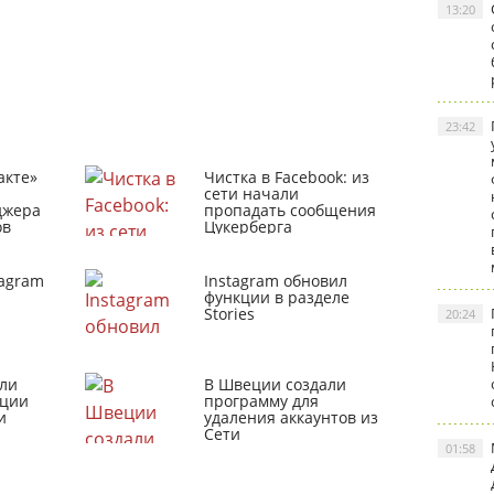
13:20
23:42
акте»
Чистка в Facebook: из
сети начали
джера
пропадать сообщения
ов
Цукерберга
tagram
Instagram обновил
функции в разделе
Stories
20:24
ли
В Швеции создали
кции
программу для
и
удаления аккаунтов из
Сети
01:58