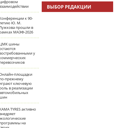
цифровом
взаимодействии
ВЫБОР РЕДАКЦИИ
Конференции к 90-
летию Ю. М.
Лужкова прошли в
рамках МАЭФ-2026
ЦМК шины
остаются
востребованными у
коммерческих
перевозчиков
Онлайн-площадки
по-прежнему
играют ключевую
роль в реализации
автомобильных
шин
KAMA TYRES активно
внедряет
экологические
программы на
своих