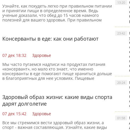
13:20
Узнайте, как похудеть легко при правильном питании
и принятии пищи в определенное время. Ведь
ученые доказали, что обед до 15 часов намного
полезней для вашего здоровья. При правильном
питании так же
23:42
Консерванты в еде: как они работают
07 дек 18:32
Здоровье
Мы часто пугаемся надписи на продуктах питания
«консервант», но мало кто знает, что именно
консерванты в еде помогают пище храниться дольше
в благоприятных для нее условиях. Пищевые
продукты портятся
20:24
Здоровый образ жизни: какие виды спорта
дарят долголетие
07 дек 15:42
Здоровье
01:58
Все мы стремимся вести здоровый образ жизни, а
спорт - важная составляющая. Узнайте, какие виды