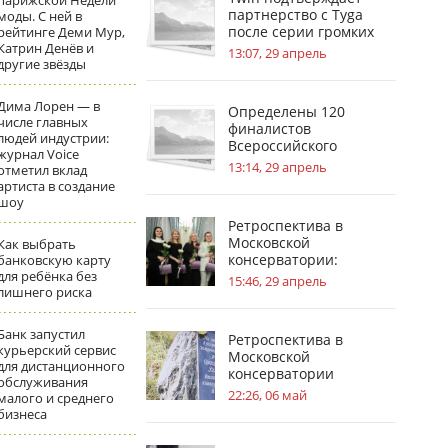
парижской Недели
партнерство с Tyga
моды. С ней в
после серии громких
рейтинге Деми Мур,
Катрин Денёв и
инсайдов
13:07, 29 апрель
другие звёзды
Дима Лорен — в
Определены 120
числе главных
финалистов
людей индустрии:
Всероссийского
журнал Voice
инженерного конкурса
13:14, 29 апрель
отметил вклад
артиста в создание
шоу
Ретроспектива в
Московской
Как выбрать
консерватории:
банковскую карту
для ребёнка без
география судьбы П. И.
15:46, 29 апрель
лишнего риска
Чайковского
Банк запустил
Ретроспектива в
курьерский сервис
Московской
для дистанционного
консерватории
обслуживания
посвящена усадьбам в
22:26, 06 май
малого и среднего
жизни С.В.
бизнеса
Рахманинова