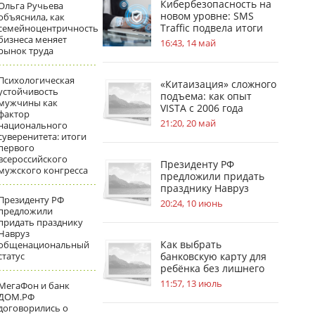
Кибербезопасность на
Ольга Ручьева
новом уровне: SMS
объяснила, как
Traffic подвела итоги
семейноцентричность
бизнеса меняет
обновлений
16:43, 14 май
рынок труда
Психологическая
«Китаизация» сложного
устойчивость
подъема: как опыт
мужчины как
VISTA с 2006 года
фактор
меняет стандарты
21:20, 20 май
национального
безопасности на
суверенитета: итоги
стройплощадках
первого
всероссийского
Президенту РФ
мужского конгресса
предложили придать
празднику Навруз
Президенту РФ
общенациональный
20:24, 10 июнь
предложили
статус
придать празднику
Навруз
Как выбрать
общенациональный
статус
банковскую карту для
ребёнка без лишнего
риска
11:57, 13 июль
МегаФон и банк
ДОМ.РФ
договорились о