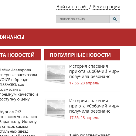
Войти на сайт
Регистрация
ФИНАНСЫ
ТА НОВОСТЕЙ
ПОПУЛЯРНЫЕ НОВОСТИ
История спасения
Алёна Агаларова
приюта «Собачий мир»
впервые рассказала
получила резонанс
VOICE о бренде
благодаря 1win
17:55, 28 апрель
TISSAGIO: как
совместить
премиум качество и
доступную цену
История спасения
приюта «Собачий мир»
получила резонанс
Журнал ОК!
благодаря 1win
включил Анастасию
17:55, 28 апрель
Барашкову‑Ионину
в список самых
стильных звёзд
1win подтверждает