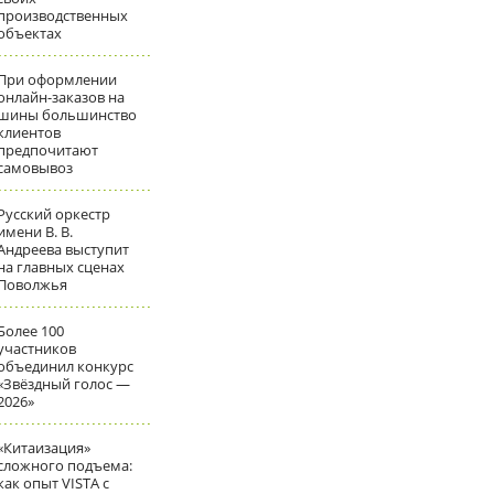
производственных
объектах
При оформлении
онлайн-заказов на
шины большинство
клиентов
предпочитают
самовывоз
Русский оркестр
имени В. В.
Андреева выступит
на главных сценах
Поволжья
Более 100
участников
объединил конкурс
«Звёздный голос —
2026»
«Китаизация»
сложного подъема:
как опыт VISTA с