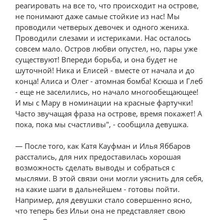
реагировать на все то, что происходит на острове,
не понимают даже самые стойкие из нас! Мы
проводили четверых девочек и одного жениха.
Проводили слезами и истериками. Нас осталось
совсем мало. Остров любви опустел, но, пары уже
существуют! Впереди борьба, и она будет не
шуточной! Ника и Елисей - вместе от начала и до
конца! Алиса и Олег - атомная бомба! Ксюша и Глеб
- еще не заселились, но начало многообещающее!
И мы с Мару в номинации на красные фартучки!
Часто звучащая фраза на острове, время покажет! А
пока, пока мы счастливы", - сообщила девушка.
— После того, как Катя Кауфман и Илья Яббаров
расстались, для них предоставилась хорошая
возможность сделать выводы и собраться с
мыслями. В этой связи они могли уяснить для себя,
на какие шаги в дальнейшем - готовы пойти.
Например, для девушки стало совершенно ясно,
что теперь без Ильи она не представляет свою