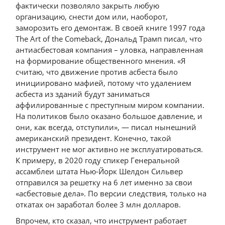
фактически позволяло закрыть любую
организацию, снести дом или, наоборот,
заморозить его демонтаж. В своей книге 1997 года
The Art of the Comeback, Дональд Трамп писал, что
антиасбестовая компания – уловка, направленная
на формирование общественного мнения. «Я
считаю, что движение против асбеста было
инициировано мафией, потому что удалением
асбеста из зданий будут заниматься
аффилированные с преступным миром компании.
На политиков было оказано большое давление, и
они, как всегда, отступили», — писал нынешний
американский президент. Конечно, такой
инструмент не мог активно не эксплуатироваться.
К примеру, в 2020 году спикер Генеральной
ассамблеи штата Нью-Йорк Шелдон Сильвер
отправился за решетку на 6 лет именно за свои
«асбестовые дела». По версии следствия, только на
откатах он заработал более 3 млн долларов.
Впрочем, кто сказал, что инструмент работает