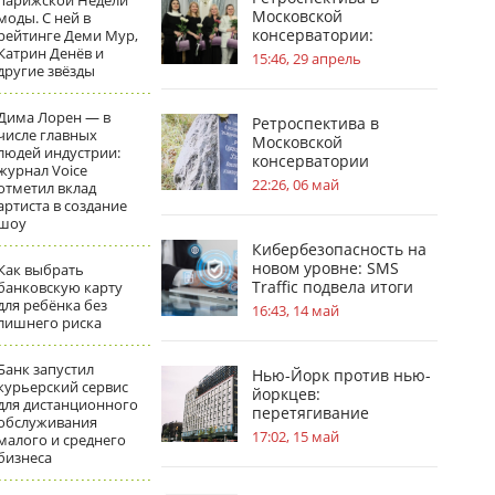
парижской Недели
Московской
моды. С ней в
консерватории:
рейтинге Деми Мур,
Катрин Денёв и
география судьбы П. И.
15:46, 29 апрель
другие звёзды
Чайковского
Дима Лорен — в
Ретроспектива в
числе главных
Московской
людей индустрии:
консерватории
журнал Voice
посвящена усадьбам в
22:26, 06 май
отметил вклад
жизни С.В.
артиста в создание
Рахманинова
шоу
Кибербезопасность на
новом уровне: SMS
Как выбрать
Traffic подвела итоги
банковскую карту
для ребёнка без
обновлений
16:43, 14 май
лишнего риска
Банк запустил
Нью-Йорк против нью-
курьерский сервис
йоркцев:
для дистанционного
перетягивание
обслуживания
«асбестового каната»
17:02, 15 май
малого и среднего
бизнеса