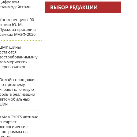
цифровом
взаимодействии
ВЫБОР РЕДАКЦИИ
Конференции к 90-
летию Ю. М.
Лужкова прошли в
рамках МАЭФ-2026
ЦМК шины
остаются
востребованными у
коммерческих
перевозчиков
Онлайн-площадки
по-прежнему
играют ключевую
роль в реализации
автомобильных
шин
KAMA TYRES активно
внедряет
экологические
программы на
своих