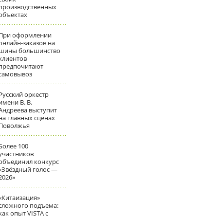
производственных
объектах
При оформлении
онлайн-заказов на
шины большинство
клиентов
предпочитают
самовывоз
Русский оркестр
имени В. В.
Андреева выступит
на главных сценах
Поволжья
Более 100
участников
объединил конкурс
«Звёздный голос —
2026»
«Китаизация»
сложного подъема:
как опыт VISTA с