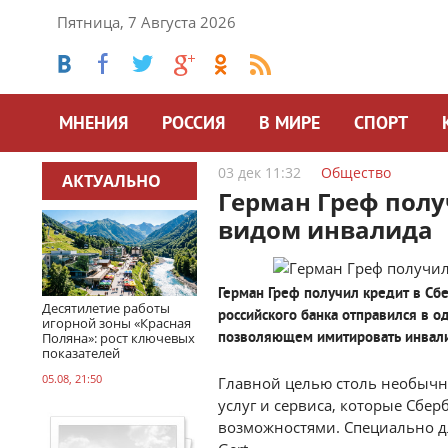
Пятница, 7 Августа 2026
МНЕНИЯ
РОССИЯ
В МИРЕ
СПОРТ
03 дек 11:32
Общество
АКТУАЛЬНО
Герман Греф полу
видом инвалида
Герман Греф получил кредит в Сб
Десятилетие работы
российского банка отправился в о
игорной зоны «Красная
Поляна»: рост ключевых
позволяющем имитировать инвали
показателей
05.08, 21:50
Главной целью столь необычн
услуг и сервиса, которые Сбе
возможностями. Специально д