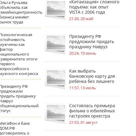
«Китаизация» сложного
Ольга Ручьева
подъема: как опыт
объяснила, как
VISTA с 2006 года
семейноцентричность
бизнеса меняет
меняет стандарты
21:20, 20 май
рынок труда
безопасности на
стройплощадках
Психологическая
Президенту РФ
устойчивость
предложили придать
мужчины как
празднику Навруз
фактор
общенациональный
20:24, 10 июнь
национального
статус
суверенитета: итоги
первого
всероссийского
Как выбрать
мужского конгресса
банковскую карту для
ребёнка без лишнего
Президенту РФ
риска
11:57, 13 июль
предложили
придать празднику
Навруз
Состоялась премьера
общенациональный
статус
фильма о юбилейных
гастролях оркестра
имени В. В. Андреева
21:53, 01 август
МегаФон и банк
ДОМ.РФ
договорились о