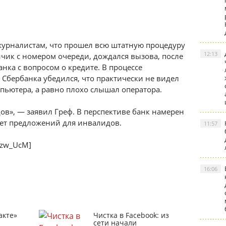
журналистам, что прошел всю штатную процедуру
12:13
нчик с номером очереди, дождался вызова, после
анка с вопросом о кредите. В процессе
Сбербанка убедился, что практически не видел
ьютера, а равно плохо слышал оператора.
в», — заявил Греф. В перспективе банк намерен
кет предложений для инвалидов.
11:57
Czw_UcM]
16:06
акте»
Чистка в Facebook: из
сети начали