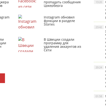
джера
пропадать сообщения
13:20
ов
Цукерберга
tagram
Instagram обновил
функции в разделе
Stories
23:42
ли
В Швеции создали
кции
программу для
и
удаления аккаунтов из
Сети
20:24
01:58