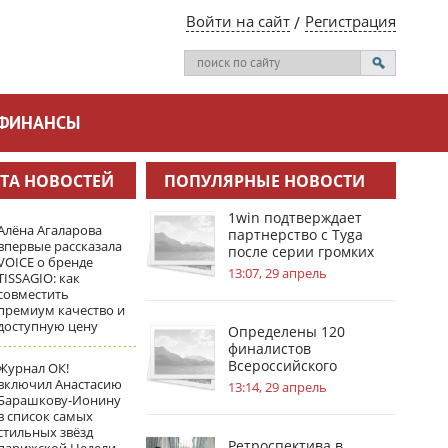
Войти на сайт
Регистрация
ФИНАНСЫ
ТА НОВОСТЕЙ
ПОПУЛЯРНЫЕ НОВОСТИ
1win подтверждает
Алёна Агаларова
партнерство с Tyga
впервые рассказала
после серии громких
VOICE о бренде
инсайдов
13:07, 29 апрель
TISSAGIO: как
совместить
премиум качество и
доступную цену
Определены 120
финалистов
Всероссийского
Журнал ОК!
инженерного конкурса
включил Анастасию
13:14, 29 апрель
Барашкову‑Ионину
в список самых
стильных звёзд
Ретроспектива в