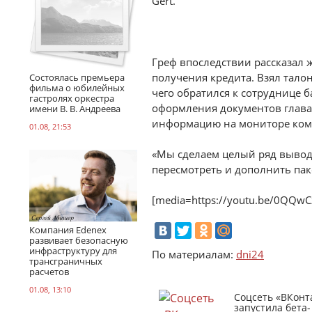
Gert.
Греф впоследствии рассказал 
получения кредита. Взял тало
Состоялась премьера
фильма о юбилейных
чего обратился к сотруднице б
гастролях оркестра
оформления документов глава 
имени В. В. Андреева
информацию на мониторе комп
01.08, 21:53
«Мы сделаем целый ряд выводо
пересмотреть и дополнить па
[media=https://youtu.be/0QQw
Компания Edenex
развивает безопасную
инфраструктуру для
По материалам:
dni24
трансграничных
расчетов
01.08, 13:10
Соцсеть «ВКонт
запустила бета-