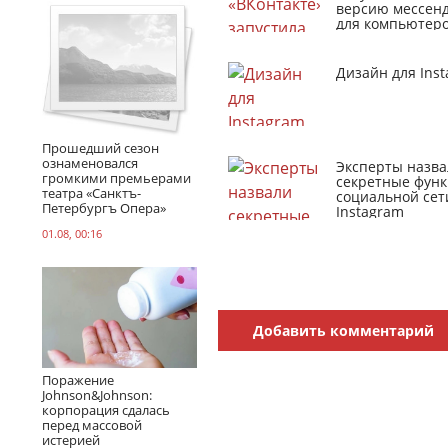
версию мессен
для компьютер
Дизайн для Ins
Прошедший сезон
ознаменовался
Эксперты назва
громкими премьерами
секретные фун
театра «Санктъ-
социальной сет
Петербургъ Опера»
Instagram
01.08, 00:16
Добавить комментарий
Поражение
Johnson&Johnson:
корпорация сдалась
перед массовой
истерией