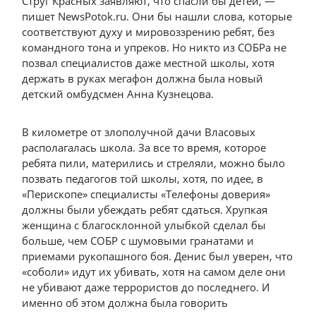
Струг Красных заявляют, что спасли бы детей, —
пишет NewsPotok.ru. Они бы нашли слова, которые
соответствуют духу и мировоззрению ребят, без
командного тона и упреков. Но никто из СОБРа не
позвал специалистов даже местной школы, хотя
держать в руках мегафон должна была новый
детский омбудсмен Анна Кузнецова.
В километре от злополучной дачи Власовых
располагалась школа. За все то время, которое
ребята пили, матерились и стреляли, можно было
позвать педагогов той школы, хотя, по идее, в
«Перископе» специалисты «Телефоны доверия»
должны были убеждать ребят сдаться. Хрупкая
женщина с благосклонной улыбкой сделал бы
больше, чем СОБР с шумовыми гранатами и
приемами рукопашного боя. Денис был уверен, что
«соболи» идут их убивать, хотя на самом деле они
не убивают даже террористов до последнего. И
именно об этом должна была говорить