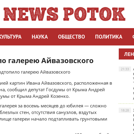
КУЛЬТУРА
НАУКА
ОБЩЕСТВО
ПОЛИТИКА
ЛЕН
о галерею Айвазовского
21:33
ией картин Ивана Айвазовского, расположенная в
на, сообщил депутат Госдумы от Крыма Андрей
думы от Крыма Андрей Козенко.
 галерея за восемь месяцев до юбилея — сложно
18:28
лезлых стен, отсутствия санузлов, вздутых
илище галереи начало подтапливать грунтовыми