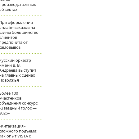
производственных
объектах
При оформлении
онлайн-заказов на
шины большинство
клиентов
предпочитают
самовывоз
Русский оркестр
имени В. В.
Андреева выступит
на главных сценах
Поволжья
Более 100
участников
объединил конкурс
«Звёздный голос —
2026»
«Китаизация»
сложного подъема:
как опыт VISTA с