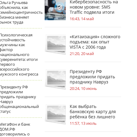
Кибербезопасность на
Ольга Ручьева
новом уровне: SMS
объяснила, как
Traffic подвела итоги
семейноцентричность
бизнеса меняет
обновлений
16:43, 14 май
рынок труда
Психологическая
«Китаизация» сложного
устойчивость
подъема: как опыт
мужчины как
VISTA с 2006 года
фактор
меняет стандарты
21:20, 20 май
национального
безопасности на
суверенитета: итоги
стройплощадках
первого
всероссийского
Президенту РФ
мужского конгресса
предложили придать
празднику Навруз
Президенту РФ
общенациональный
20:24, 10 июнь
предложили
статус
придать празднику
Навруз
Как выбрать
общенациональный
статус
банковскую карту для
ребёнка без лишнего
риска
11:57, 13 июль
МегаФон и банк
ДОМ.РФ
договорились о