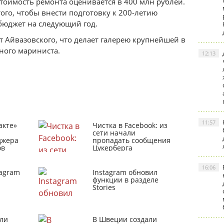
тоимость ремонта оценивается в 400 млн рублей.
ого, чтобы внести подготовку к 200-летию
бюджет на следующий год.
т Айвазовского, что делает галерею крупнейшей в
ного мариниста.
12:13
11:57
акте»
Чистка в Facebook: из
сети начали
джера
пропадать сообщения
ов
Цукерберга
16:06
tagram
Instagram обновил
функции в разделе
Stories
ли
В Швеции создали