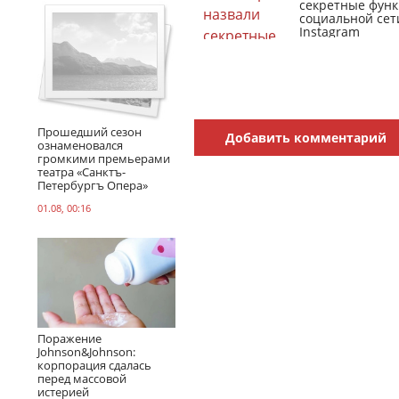
секретные фун
социальной сет
Instagram
Прошедший сезон
Добавить комментарий
ознаменовался
громкими премьерами
театра «Санктъ-
Петербургъ Опера»
01.08, 00:16
Поражение
Johnson&Johnson:
корпорация сдалась
перед массовой
истерией