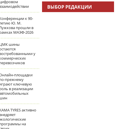
цифровом
взаимодействии
ВЫБОР РЕДАКЦИИ
Конференции к 90-
летию Ю. М.
Лужкова прошли в
рамках МАЭФ-2026
ЦМК шины
остаются
востребованными у
коммерческих
перевозчиков
Онлайн-площадки
по-прежнему
играют ключевую
роль в реализации
автомобильных
шин
KAMA TYRES активно
внедряет
экологические
программы на
своих