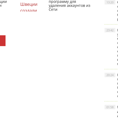
кции
программу для
13:20
и
удаления аккаунтов из
Сети
23:42
20:24
01:58