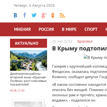
Четверг, 6 Августа 2026
МНЕНИЯ
РОССИЯ
В МИРЕ
СПОРТ
25 ноя 22:52
Здоровье
АКТУАЛЬНО
В Крыму подтопил
Галерея с крупнейшей коллекц
Феодосии, оказалась подтопле
Десятилетие работы
Козенко, сообщил депутат Гос
игорной зоны «Красная
Поляна»: рост ключевых
«В каком состоянии находится
показателей
описать без эмоций. Помимо об
05.08, 21:50
оконных рам и прочего, хран
водами», - поделился он.