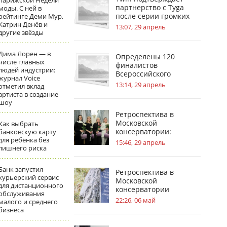
парижской Недели
партнерство с Tyga
моды. С ней в
после серии громких
рейтинге Деми Мур,
Катрин Денёв и
инсайдов
13:07, 29 апрель
другие звёзды
Дима Лорен — в
Определены 120
числе главных
финалистов
людей индустрии:
Всероссийского
журнал Voice
инженерного конкурса
13:14, 29 апрель
отметил вклад
артиста в создание
шоу
Ретроспектива в
Московской
Как выбрать
консерватории:
банковскую карту
для ребёнка без
география судьбы П. И.
15:46, 29 апрель
лишнего риска
Чайковского
Банк запустил
Ретроспектива в
курьерский сервис
Московской
для дистанционного
консерватории
обслуживания
посвящена усадьбам в
22:26, 06 май
малого и среднего
жизни С.В.
бизнеса
Рахманинова