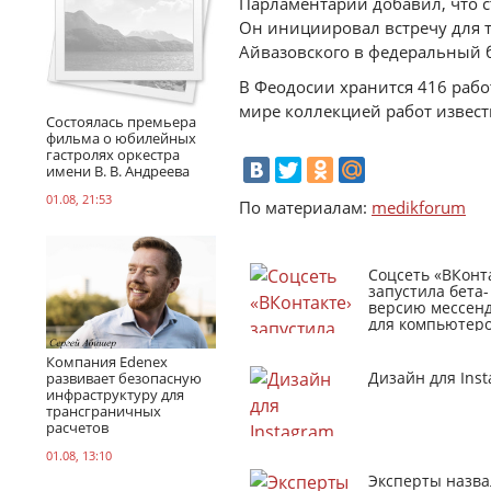
Парламентарий добавил, что с
Он инициировал встречу для т
Айвазовского в федеральный 
В Феодосии хранится 416 рабо
мире коллекцией работ извест
Состоялась премьера
фильма о юбилейных
гастролях оркестра
имени В. В. Андреева
01.08, 21:53
По материалам:
medikforum
Соцсеть «ВКонт
запустила бета-
версию мессен
для компьютер
Компания Edenex
Дизайн для Ins
развивает безопасную
инфраструктуру для
трансграничных
расчетов
01.08, 13:10
Эксперты назва