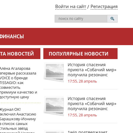
Войти на сайт
Регистрация
ФИНАНСЫ
ТА НОВОСТЕЙ
ПОПУЛЯРНЫЕ НОВОСТИ
История спасения
Алёна Агаларова
приюта «Собачий мир»
впервые рассказала
получила резонанс
VOICE о бренде
благодаря 1win
17:55, 28 апрель
TISSAGIO: как
совместить
премиум качество и
доступную цену
История спасения
приюта «Собачий мир»
получила резонанс
Журнал ОК!
благодаря 1win
включил Анастасию
17:55, 28 апрель
Барашкову‑Ионину
в список самых
стильных звёзд
1win подтверждает