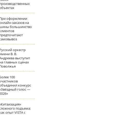
производственных
объектах
При оформлении
онлайн-заказов на
шины большинство
клиентов
предпочитают
самовывоз
Русский оркестр
имени В. В.
Андреева выступит
на главных сценах
Поволжья
Более 100
участников
объединил конкурс
«Звёздный голос —
2026»
«Китаизация»
сложного подъема:
как опыт VISTA с