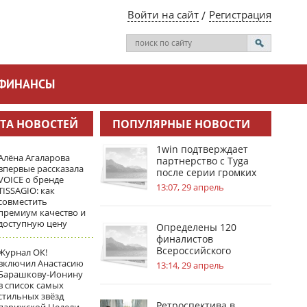
Войти на сайт
Регистрация
ФИНАНСЫ
ТА НОВОСТЕЙ
ПОПУЛЯРНЫЕ НОВОСТИ
1win подтверждает
Алёна Агаларова
партнерство с Tyga
впервые рассказала
после серии громких
VOICE о бренде
инсайдов
13:07, 29 апрель
TISSAGIO: как
совместить
премиум качество и
доступную цену
Определены 120
финалистов
Всероссийского
Журнал ОК!
инженерного конкурса
включил Анастасию
13:14, 29 апрель
Барашкову‑Ионину
в список самых
стильных звёзд
Ретроспектива в