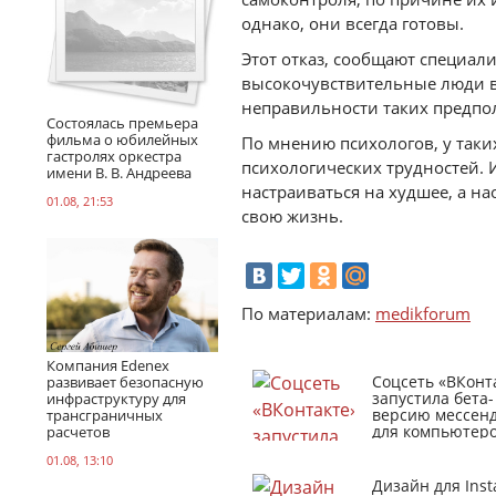
однако, они всегда готовы.
Этот отказ, сообщают специали
высокочувствительные люди вс
неправильности таких предпо
Состоялась премьера
фильма о юбилейных
По мнению психологов, у таки
гастролях оркестра
психологических трудностей. 
имени В. В. Андреева
настраиваться на худшее, а н
01.08, 21:53
свою жизнь.
По материалам:
medikforum
Компания Edenex
Соцсеть «ВКонт
развивает безопасную
запустила бета-
инфраструктуру для
версию мессен
трансграничных
для компьютер
расчетов
01.08, 13:10
Дизайн для Ins