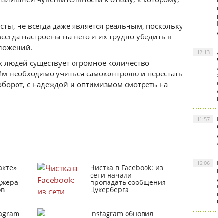
сты, не всегда даже является реальным, поскольку
егда настроены на него и их трудно убедить в
ложений.
12:13
х людей существует огромное количество
Им необходимо учиться самоконтролю и перестать
аоборот, с надеждой и оптимизмом смотреть на
11:57
16:06
акте»
Чистка в Facebook: из
сети начали
джера
пропадать сообщения
ов
Цукерберга
tagram
Instagram обновил