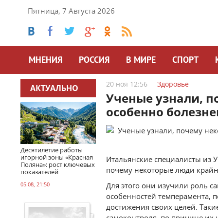
Пятница, 7 Августа 2026
МНЕНИЯ
РОССИЯ
В МИРЕ
СПОРТ
20 ноя 12:56
Здоровье
АКТУАЛЬНО
Ученые узнали, 
особенно болезне
Десятилетие работы
игорной зоны «Красная
Итальянские специалисты из 
Поляна»: рост ключевых
почему некоторые люди крайне
показателей
05.08, 21:50
Для этого они изучили роль с
особенностей темперамента, 
достижения своих целей. Так
самоконтроля, по причине их 