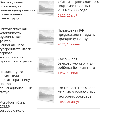
«Китаизация» сложного
Ольга Ручьева
подъема: как опыт
объяснила, как
VISTA с 2006 года
семейноцентричность
бизнеса меняет
меняет стандарты
21:20, 20 май
рынок труда
безопасности на
стройплощадках
Психологическая
Президенту РФ
устойчивость
предложили придать
мужчины как
празднику Навруз
фактор
общенациональный
20:24, 10 июнь
национального
статус
суверенитета: итоги
первого
всероссийского
Как выбрать
мужского конгресса
банковскую карту для
ребёнка без лишнего
Президенту РФ
риска
11:57, 13 июль
предложили
придать празднику
Навруз
Состоялась премьера
общенациональный
статус
фильма о юбилейных
гастролях оркестра
имени В. В. Андреева
21:53, 01 август
МегаФон и банк
ДОМ.РФ
договорились о