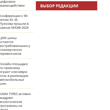
цифровом
взаимодействии
ВЫБОР РЕДАКЦИИ
Конференции к 90-
летию Ю. М.
Лужкова прошли в
рамках МАЭФ-2026
ЦМК шины
остаются
востребованными у
коммерческих
перевозчиков
Онлайн-площадки
по-прежнему
играют ключевую
роль в реализации
автомобильных
шин
KAMA TYRES активно
внедряет
экологические
программы на
своих