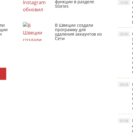
функции в разделе
13:20
Stories
ли
В Швеции создали
кции
программу для
и
удаления аккаунтов из
23:42
Сети
20:24
01:58