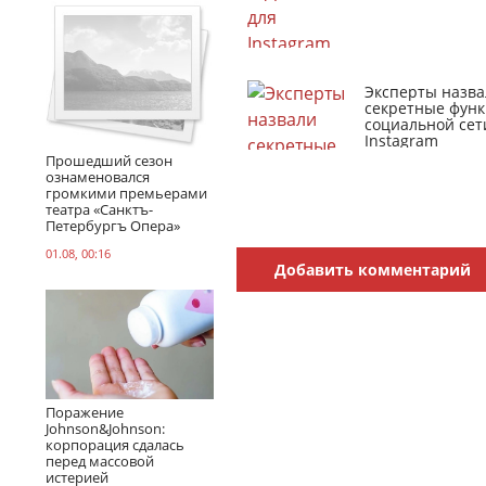
Эксперты назва
секретные фун
социальной сет
Instagram
Прошедший сезон
ознаменовался
громкими премьерами
театра «Санктъ-
Петербургъ Опера»
01.08, 00:16
Добавить комментарий
Поражение
Johnson&Johnson:
корпорация сдалась
перед массовой
истерией