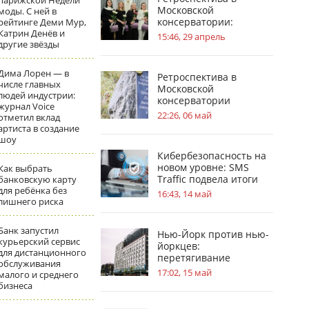
парижской Недели
Московской
моды. С ней в
консерватории:
рейтинге Деми Мур,
Катрин Денёв и
география судьбы П. И.
15:46, 29 апрель
другие звёзды
Чайковского
Дима Лорен — в
Ретроспектива в
числе главных
Московской
людей индустрии:
консерватории
журнал Voice
посвящена усадьбам в
22:26, 06 май
отметил вклад
жизни С.В.
артиста в создание
Рахманинова
шоу
Кибербезопасность на
новом уровне: SMS
Как выбрать
Traffic подвела итоги
банковскую карту
для ребёнка без
обновлений
16:43, 14 май
лишнего риска
Банк запустил
Нью-Йорк против нью-
курьерский сервис
йоркцев:
для дистанционного
перетягивание
обслуживания
«асбестового каната»
17:02, 15 май
малого и среднего
бизнеса