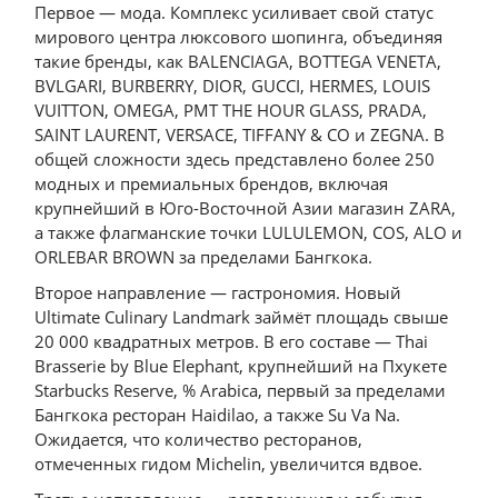
Первое — мода. Комплекс усиливает свой статус
мирового центра люксового шопинга, объединяя
такие бренды, как BALENCIAGA, BOTTEGA VENETA,
BVLGARI, BURBERRY, DIOR, GUCCI, HERMES, LOUIS
VUITTON, OMEGA, PMT THE HOUR GLASS, PRADA,
SAINT LAURENT, VERSACE, TIFFANY & CO и ZEGNA. В
общей сложности здесь представлено более 250
модных и премиальных брендов, включая
крупнейший в Юго-Восточной Азии магазин ZARA,
а также флагманские точки LULULEMON, COS, ALO и
ORLEBAR BROWN за пределами Бангкока.
Второе направление — гастрономия. Новый
Ultimate Culinary Landmark займёт площадь свыше
20 000 квадратных метров. В его составе — Thai
Brasserie by Blue Elephant, крупнейший на Пхукете
Starbucks Reserve, % Arabica, первый за пределами
Бангкока ресторан Haidilao, а также Su Va Na.
Ожидается, что количество ресторанов,
отмеченных гидом Michelin, увеличится вдвое.