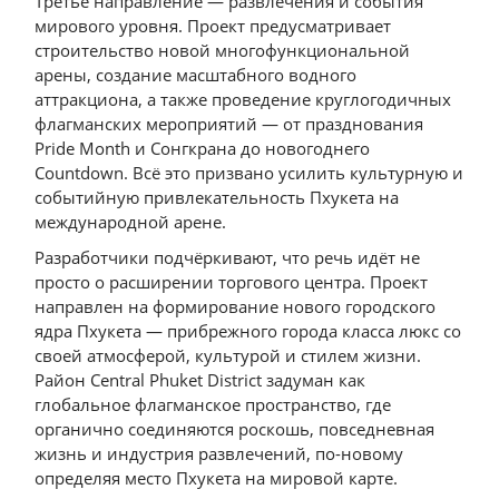
Третье направление — развлечения и события
мирового уровня. Проект предусматривает
строительство новой многофункциональной
арены, создание масштабного водного
аттракциона, а также проведение круглогодичных
флагманских мероприятий — от празднования
Pride Month и Сонгкрана до новогоднего
Countdown. Всё это призвано усилить культурную и
событийную привлекательность Пхукета на
международной арене.
Разработчики подчёркивают, что речь идёт не
просто о расширении торгового центра. Проект
направлен на формирование нового городского
ядра Пхукета — прибрежного города класса люкс со
своей атмосферой, культурой и стилем жизни.
Район Central Phuket District задуман как
глобальное флагманское пространство, где
органично соединяются роскошь, повседневная
жизнь и индустрия развлечений, по-новому
определяя место Пхукета на мировой карте.