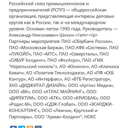
Российский союз промышленников и
предпринимателей (РСПП) — общероссийская
организация, представляющая интересы деловых
кругов как в России, так и на международном
уровне. Основан летом 1990 года. Руководитель —
Александр Николаевич Шохин.</em></p>
Партнеры мероприятия: ПАО «Сбербанк России»,
ПАО «Московская Биржа», ПАО АФК «Система», ПАО
«ЛУКОЙЛ», ПАО «МТС», ПАО «Северсталь», ПАО
«СИБУР Холдинг», ПАО «ФосАгро», ПАО «ГМК
"Норильский никель"», АО «Юникон», АО «Клиника
Кивач», АО «Позитив Текнолоджиз», АО «ПФ «СКБ
Контур», АО «Интерфакс», АО «ВТБ Регистратор»,
ЗАО «ДИДЖИТАЛ ДИЗАЙН», ООО «Артокс Медиа»,
ООО «ВК», ООО «АТЛАС МАЙНИНГ», ООО
«ДИРЕКТУМ», ООО «БТК», ООО «КРИОБАК», ООО
«Родис-М», ООО «СДЭК-Глобал», ООО «ЭСАРДЖИ-
КОНСАЛТИНГ», ООО «Лемчик, Крупский и
Партнеры», ООО "Арман-Холдинг", НОКС