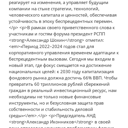
реагирует на изменения, а управляет будущим
компании на стыке стратегии, технологий,
человеческого капитала и ценностей, обеспечивая
устойчивость в эпоху беспрецедентных перемен.
</p> <p>В рамках своего приветственного слова к
участникам и гостям форума президент РСПП
<strong>Александр Шохин</strong> отметил:
<em>«Период 2022–2024 годов стал для
корпоративного управления временем адаптации к
беспрецедентным вызовам. Сегодня мы входим в
новый этап, где фокус смещается на достижение
национальных целей: к 2030 году капитализация
фондового рынка должна достичь 66% ВВП. Чтобы
превратить 60 триллионов рублей сбережений
граждан в реальный инвестиционный ресурс, нам
необходимы не только новые финансовые
инструменты, но и безусловная защита прав
собственности и стабильность деловой
среды»</em>.</p> <p>Председатель АНД
<strong>Александр Иконников</strong> в своей
речи определил ключевую проблематику форума