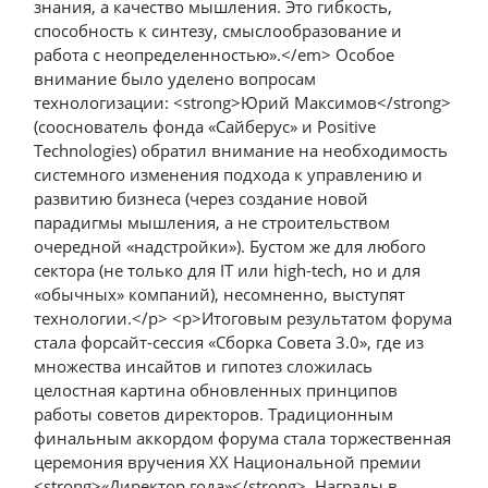
знания, а качество мышления. Это гибкость,
способность к синтезу, смыслообразование и
работа с неопределенностью».</em> Особое
внимание было уделено вопросам
технологизации: <strong>Юрий Максимов</strong>
(сооснователь фонда «Сайберус» и Positive
Technologies) обратил внимание на необходимость
системного изменения подхода к управлению и
развитию бизнеса (через создание новой
парадигмы мышления, а не строительством
очередной «надстройки»). Бустом же для любого
сектора (не только для IT или high-tech, но и для
«обычных» компаний), несомненно, выступят
технологии.</p> <p>Итоговым результатом форума
стала форсайт-сессия «Сборка Совета 3.0», где из
множества инсайтов и гипотез сложилась
целостная картина обновленных принципов
работы советов директоров. Традиционным
финальным аккордом форума стала торжественная
церемония вручения XX Национальной премии
<strong>«Директор года»</strong>. Награды в