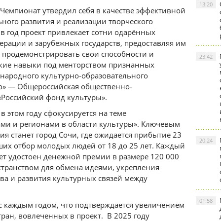
13:20
 Чемпионат утвердил себя в качестве эффективной
ного развития и реализации творческого
 в год проект привлекает сотни одарённых
ерации и зарубежных государств, предоставляя им
продемонстрировать свои способности и
23:42
кие навыки под менторством признанных
ународного культурно-образовательного
о» — Общероссийская общественно-
«Российский фонд культуры».
 этом году сфокусируется на теме
ами и регионами в области культуры». Ключевым
я станет город Сочи, где ожидается прибытие 23
20:24
их отбор молодых людей от 18 до 25 лет. Каждый
ет удостоен денежной премии в размере 120 000
странством для обмена идеями, укрепления
ва и развития культурных связей между
01:58
 с каждым годом, что подтверждается увеличением
тран, вовлеченных в проект. В 2025 году