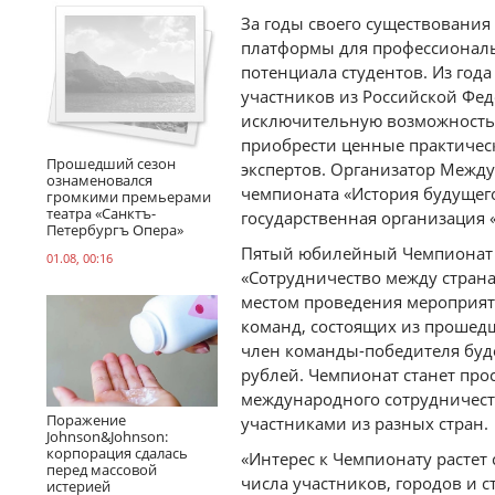
За годы своего существования
платформы для профессиональ
потенциала студентов. Из года
участников из Российской Фед
исключительную возможность 
приобрести ценные практичес
Прошедший сезон
экспертов. Организатор Межд
ознаменовался
чемпионата «История будущег
громкими премьерами
театра «Санктъ-
государственная организация 
Петербургъ Опера»
Пятый юбилейный Чемпионат в
01.08, 00:16
«Сотрудничество между стран
местом проведения мероприяти
команд, состоящих из прошедш
член команды-победителя буд
рублей. Чемпионат станет про
международного сотрудничест
Поражение
участниками из разных стран.
Johnson&Johnson:
корпорация сдалась
«Интерес к Чемпионату растет
перед массовой
числа участников, городов и с
истерией