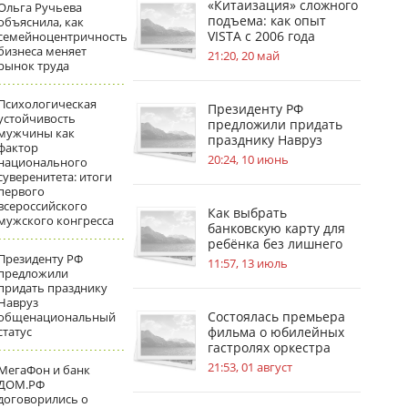
«Китаизация» сложного
Ольга Ручьева
подъема: как опыт
объяснила, как
VISTA с 2006 года
семейноцентричность
бизнеса меняет
меняет стандарты
21:20, 20 май
рынок труда
безопасности на
стройплощадках
Психологическая
Президенту РФ
устойчивость
предложили придать
мужчины как
празднику Навруз
фактор
общенациональный
20:24, 10 июнь
национального
статус
суверенитета: итоги
первого
всероссийского
Как выбрать
мужского конгресса
банковскую карту для
ребёнка без лишнего
Президенту РФ
риска
11:57, 13 июль
предложили
придать празднику
Навруз
Состоялась премьера
общенациональный
статус
фильма о юбилейных
гастролях оркестра
имени В. В. Андреева
21:53, 01 август
МегаФон и банк
ДОМ.РФ
договорились о