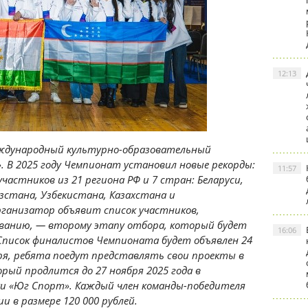
12:13
еждународный культурно-образовательный
 В 2025 году Чемпионат установил новые рекорды:
11:57
участников из 21 региона РФ и 7 стран: Беларуси,
зстана, Узбекистана, Казахстана и
организатор объявит список участников,
ованию, — второму этапу отбора, который будет
16:06
 Список финалистов Чемпионата будет объявлен 24
ября, ребята поедут представлять свои проекты в
рый продлится до 27 ноября 2025 года в
и «Юг Спорт». Каждый член команды-победителя
и в размере 120 000 рублей.