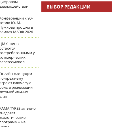
цифровом
взаимодействии
ВЫБОР РЕДАКЦИИ
Конференции к 90-
летию Ю. М.
Лужкова прошли в
рамках МАЭФ-2026
ЦМК шины
остаются
востребованными у
коммерческих
перевозчиков
Онлайн-площадки
по-прежнему
играют ключевую
роль в реализации
автомобильных
шин
KAMA TYRES активно
внедряет
экологические
программы на
своих