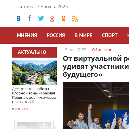
Пятница, 7 Августа 2026
МНЕНИЯ
РОССИЯ
В МИРЕ
СПОРТ
15 окт 17:55
Общество
АКТУАЛЬНО
От виртуальной р
удивят участник
будущего»
Десятилетие работы
игорной зоны «Красная
Поляна»: рост ключевых
показателей
05.08, 21:50