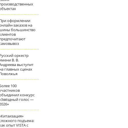
производственных
объектах
При оформлении
онлайн-заказов на
шины большинство
клиентов
предпочитают
самовывоз
Русский оркестр
имени В. В.
Андреева выступит
на главных сценах
Поволжья
Более 100
участников
объединил конкурс
«Звёздный голос —
2026»
«Китаизация»
сложного подъема:
как опыт VISTA с