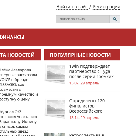
Войти на сайт
Регистрация
ФИНАНСЫ
ТА НОВОСТЕЙ
ПОПУЛЯРНЫЕ НОВОСТИ
1win подтверждает
Алёна Агаларова
партнерство с Tyga
впервые рассказала
после серии громких
VOICE о бренде
инсайдов
13:07, 29 апрель
TISSAGIO: как
совместить
премиум качество и
доступную цену
Определены 120
финалистов
Всероссийского
Журнал ОК!
инженерного конкурса
включил Анастасию
13:14, 29 апрель
Барашкову‑Ионину
в список самых
стильных звёзд
Ретроспектива в