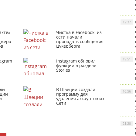
12:37
акте»
Чистка в Facebook: из
сети начали
джера
пропадать сообщения
ов
Цукерберга
19:51
tagram
Instagram обновил
функции в разделе
Stories
ли
В Швеции создали
16:56
кции
программу для
и
удаления аккаунтов из
Сети
21:20