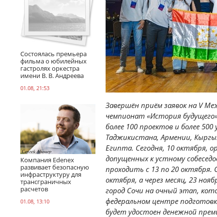
Состоялась премьера
фильма о юбилейных
гастролях оркестра
имени В. В. Андреева
01.08, 21:53
Завершён приём заявок на V М
чемпионат «История будущего».
более 100 проектов и более 500 
Таджикистана, Армении, Кыргы
Египта. Сегодня, 10 октября, 
допущенных к устному собесед
Компания Edenex
развивает безопасную
проходить с 13 по 20 октября.
инфраструктуру для
октября, а через месяц, 23 но
трансграничных
расчетов
город Сочи
на очный этап, кото
федеральном центре подготовк
01.08, 13:10
будет удостоен денежной преми