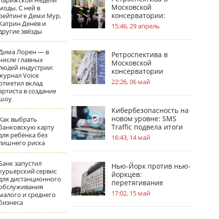
парижской Недели
Московской
моды. С ней в
консерватории:
рейтинге Деми Мур,
Катрин Денёв и
география судьбы П. И.
15:46, 29 апрель
другие звёзды
Чайковского
Дима Лорен — в
Ретроспектива в
числе главных
Московской
людей индустрии:
консерватории
журнал Voice
посвящена усадьбам в
22:26, 06 май
отметил вклад
жизни С.В.
артиста в создание
Рахманинова
шоу
Кибербезопасность на
новом уровне: SMS
Как выбрать
Traffic подвела итоги
банковскую карту
для ребёнка без
обновлений
16:43, 14 май
лишнего риска
Банк запустил
Нью-Йорк против нью-
курьерский сервис
йоркцев:
для дистанционного
перетягивание
обслуживания
«асбестового каната»
17:02, 15 май
малого и среднего
бизнеса