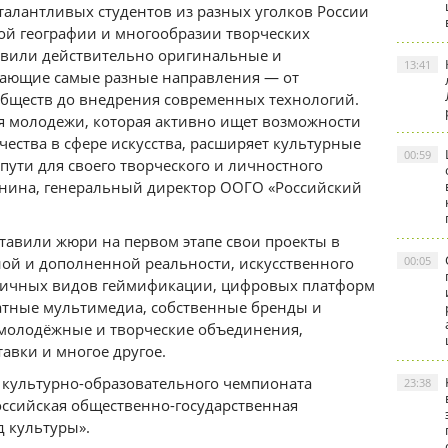
 талантливых студентов из разных уголков России
ой географии и многообразии творческих
авили действительно оригинальные и
13:41
вающие самые разные направления — от
бществ до внедрения современных технологий.
я молодежи, которая активно ищет возможности
ества в сфере искусства, расширяет культурные
00:59
пути для своего творческого и личностного
овнина, генеральный директор ООГО «Российский
ставили жюри на первом этапе свои проекты в
ной и дополненной реальности, искусственного
00:05
зличных видов геймификации, цифровых платформ
атные мультимедиа, собственные бренды и
 молодёжные и творческие объединения,
авки и многое другое.
культурно-образовательного чемпионата
23:38
сийская общественно-государственная
 культуры».