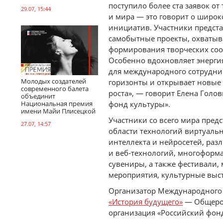
поступило более ста заявок от
29.07, 15:44
и мира — это говорит о широк
инициатив. Участники предст
самобытные проекты, охваты
формирования творческих соо
Особенно вдохновляет энерги
для международного сотруднич
Молодых создателей
горизонты и открывает новые 
современного балета
роста», — говорит Елена Гол
объединит
Национальная премия
фонд культуры».
имени Майи Плисецкой
Участники со всего мира пред
27.07, 14:57
области технологий виртуаль
интеллекта и нейросетей, ра
и веб-технологий, многоформ
сувениры, а также фестивали,
мероприятия, культурные выст
Организатор Международного 
«История будущего»
— Общерос
организация «Российский фонд