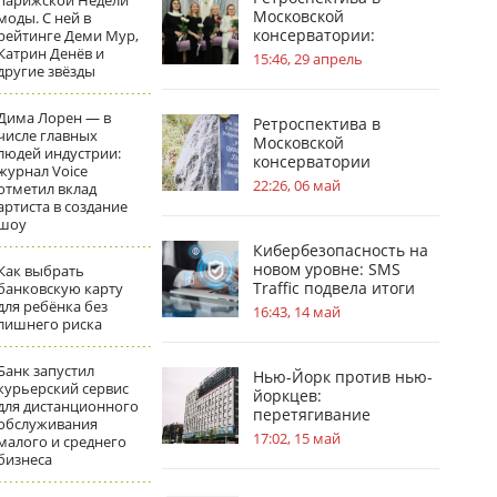
парижской Недели
Московской
моды. С ней в
консерватории:
рейтинге Деми Мур,
Катрин Денёв и
география судьбы П. И.
15:46, 29 апрель
другие звёзды
Чайковского
Дима Лорен — в
Ретроспектива в
числе главных
Московской
людей индустрии:
консерватории
журнал Voice
посвящена усадьбам в
22:26, 06 май
отметил вклад
жизни С.В.
артиста в создание
Рахманинова
шоу
Кибербезопасность на
новом уровне: SMS
Как выбрать
Traffic подвела итоги
банковскую карту
для ребёнка без
обновлений
16:43, 14 май
лишнего риска
Банк запустил
Нью-Йорк против нью-
курьерский сервис
йоркцев:
для дистанционного
перетягивание
обслуживания
«асбестового каната»
17:02, 15 май
малого и среднего
бизнеса