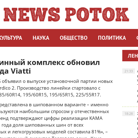
КУЛЬТУРА
НАУКА
ОБЩЕСТВО
ПОЛИТИКА
ЛЕН
инный комплекс обновил
а Viatti
21:33
объявил о выпуске установочной партии новых
rdico 2. Производство линейки стартовало с
85/60R14, 195/60R15, 195/65R15, 225/55R17.
 представлена в шипованном варианте – именно
льзуются наибольшим спросом у отечественных
18:28
тренд подтверждают цифры реализации KAMA
го года доля шипованных шин от всех
х и легкогрузовых моделей составила 81%», –