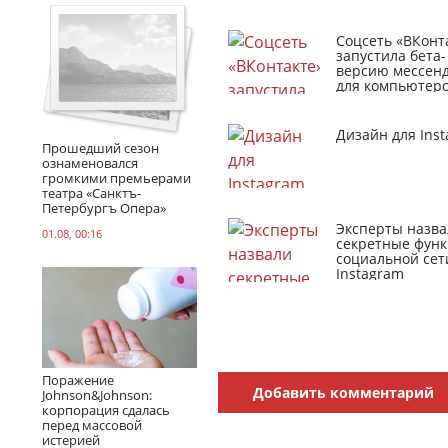
Соцсеть «ВКонт
запустила бета-
версию мессен
для компьютер
Дизайн для Ins
Прошедший сезон
ознаменовался
громкими премьерами
театра «Санктъ-
Петербургъ Опера»
Эксперты назва
01.08, 00:16
секретные фун
социальной сет
Instagram
Поражение
Добавить комментарий
Johnson&Johnson:
корпорация сдалась
перед массовой
истерией