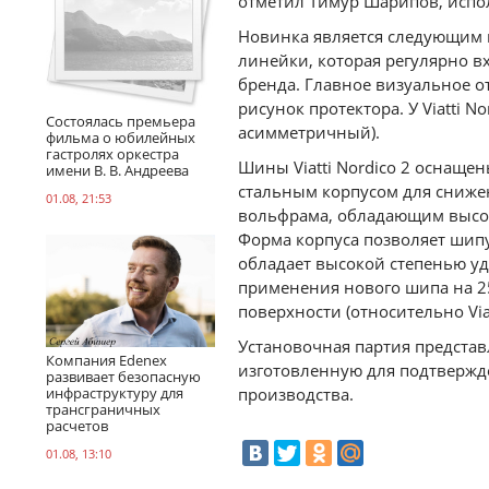
отметил Тимур Шарипов, испо
Новинка является следующим по
линейки, которая регулярно в
бренда. Главное визуальное 
рисунок протектора. У Viatti 
Состоялась премьера
асимметричный).
фильма о юбилейных
гастролях оркестра
Шины Viatti Nordico 2 оснащ
имени В. В. Андреева
стальным корпусом для снижен
01.08, 21:53
вольфрама, обладающим высок
Форма корпуса позволяет шипу
обладает высокой степенью у
применения нового шипа на 2
поверхности (относительно Viatt
Установочная партия предста
Компания Edenex
изготовленную для подтвержде
развивает безопасную
инфраструктуру для
производства.
трансграничных
расчетов
01.08, 13:10