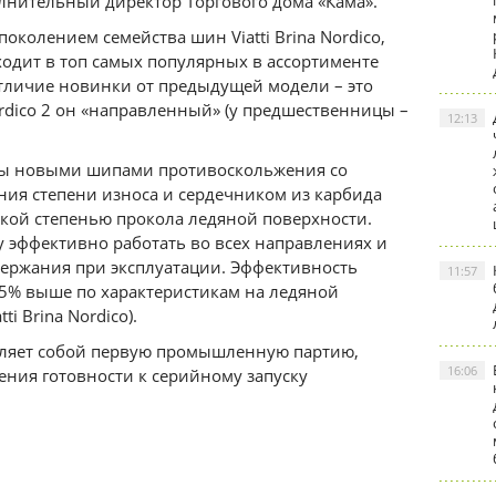
лнительный директор Торгового дома «Кама».
колением семейства шин Viatti Brina Nordico,
ходит в топ самых популярных в ассортименте
отличие новинки от предыдущей модели – это
Nordico 2 он «направленный» (у предшественницы –
12:13
ены новыми шипами противоскольжения со
ия степени износа и сердечником из карбида
ой степенью прокола ледяной поверхности.
 эффективно работать во всех направлениях и
держания при эксплуатации. Эффективность
11:57
5% выше по характеристикам на ледяной
i Brina Nordico).
вляет собой первую промышленную партию,
16:06
ния готовности к серийному запуску