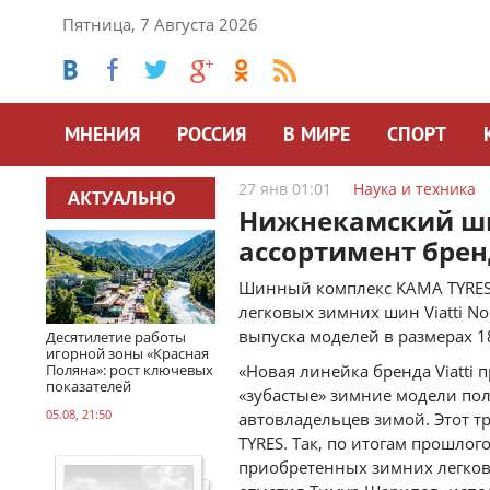
Пятница, 7 Августа 2026
МНЕНИЯ
РОССИЯ
В МИРЕ
СПОРТ
27 янв 01:01
Наука и техника
АКТУАЛЬНО
Нижнекамский ш
ассортимент бренд
Шинный комплекс KAMA TYRES 
легковых зимних шин Viatti No
выпуска моделей в размерах 1
Десятилетие работы
игорной зоны «Красная
Поляна»: рост ключевых
«Новая линейка бренда Viatti
показателей
«зубастые» зимние модели по
05.08, 21:50
автовладельцев зимой. Этот 
TYRES. Так, по итогам прошло
приобретенных зимних легковы