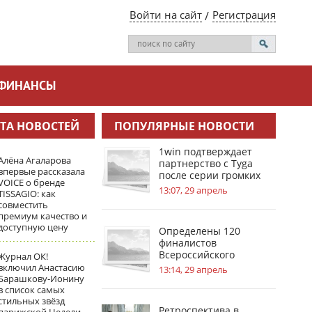
Войти на сайт
Регистрация
ФИНАНСЫ
ТА НОВОСТЕЙ
ПОПУЛЯРНЫЕ НОВОСТИ
1win подтверждает
Алёна Агаларова
партнерство с Tyga
впервые рассказала
после серии громких
VOICE о бренде
инсайдов
13:07, 29 апрель
TISSAGIO: как
совместить
премиум качество и
доступную цену
Определены 120
финалистов
Всероссийского
Журнал ОК!
инженерного конкурса
включил Анастасию
13:14, 29 апрель
Барашкову‑Ионину
в список самых
стильных звёзд
Ретроспектива в