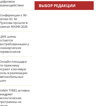
цифровом
взаимодействии
ВЫБОР РЕДАКЦИИ
Конференции к 90-
летию Ю. М.
Лужкова прошли в
рамках МАЭФ-2026
ЦМК шины
остаются
востребованными у
коммерческих
перевозчиков
Онлайн-площадки
по-прежнему
играют ключевую
роль в реализации
автомобильных
шин
KAMA TYRES активно
внедряет
экологические
программы на
своих