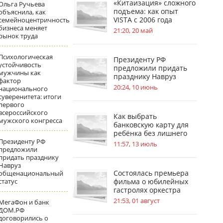
«Китаизация» сложного
Ольга Ручьева
подъема: как опыт
объяснила, как
VISTA с 2006 года
семейноцентричность
бизнеса меняет
меняет стандарты
21:20, 20 май
рынок труда
безопасности на
стройплощадках
Психологическая
Президенту РФ
устойчивость
предложили придать
мужчины как
празднику Навруз
фактор
общенациональный
20:24, 10 июнь
национального
статус
суверенитета: итоги
первого
всероссийского
Как выбрать
мужского конгресса
банковскую карту для
ребёнка без лишнего
Президенту РФ
риска
11:57, 13 июль
предложили
придать празднику
Навруз
Состоялась премьера
общенациональный
статус
фильма о юбилейных
гастролях оркестра
имени В. В. Андреева
21:53, 01 август
МегаФон и банк
ДОМ.РФ
договорились о