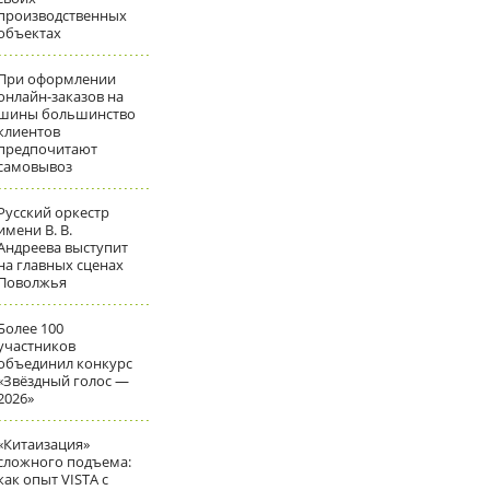
производственных
объектах
При оформлении
онлайн-заказов на
шины большинство
клиентов
предпочитают
самовывоз
Русский оркестр
имени В. В.
Андреева выступит
на главных сценах
Поволжья
Более 100
участников
объединил конкурс
«Звёздный голос —
2026»
«Китаизация»
сложного подъема:
как опыт VISTA с