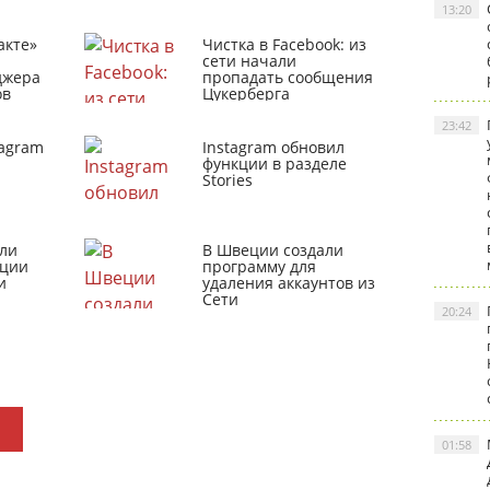
13:20
акте»
Чистка в Facebook: из
сети начали
джера
пропадать сообщения
ов
Цукерберга
23:42
tagram
Instagram обновил
функции в разделе
Stories
ли
В Швеции создали
кции
программу для
и
удаления аккаунтов из
Сети
20:24
01:58