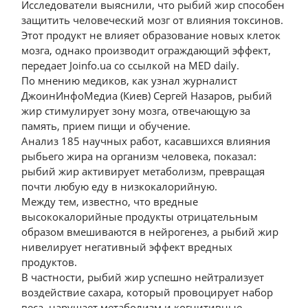
Исследователи выяснили, что рыбий жир способен
защитить человеческий мозг от влияния токсинов.
Этот продукт не влияет образование новых клеток
мозга, однако производит ограждающий эффект,
передает Joinfo.ua со ссылкой на MED daily.
По мнению медиков, как узнал журналист
ДжоинИнфоМедиа (Киев) Сергей Назаров, рыбий
жир стимулирует зону мозга, отвечающую за
память, прием пищи и обучение.
Анализ 185 научных работ, касавшихся влияния
рыбьего жира на организм человека, показал:
рыбий жир активирует метаболизм, превращая
почти любую еду в низкокалорийную.
Между тем, известно, что вредные
высококалорийные продукты отрицательным
образом вмешиваются в нейрогенез, а рыбий жир
нивелирует негативный эффект вредных
продуктов.
В частности, рыбий жир успешно нейтрализует
воздействие сахара, который провоцирует набор
веса, нарушает метаболизм и когнитивные