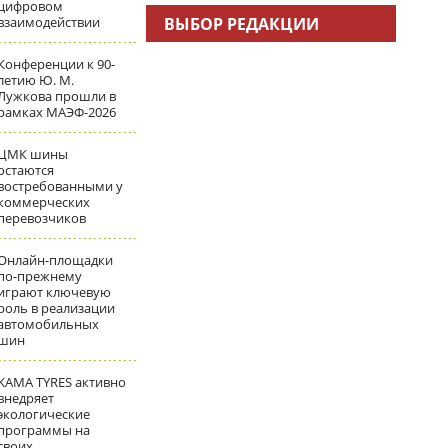
цифровом
взаимодействии
ВЫБОР РЕДАКЦИИ
Конференции к 90-
летию Ю. М.
Лужкова прошли в
рамках МАЭФ-2026
ЦМК шины
остаются
востребованными у
коммерческих
перевозчиков
Онлайн-площадки
по-прежнему
играют ключевую
роль в реализации
автомобильных
шин
KAMA TYRES активно
внедряет
экологические
программы на
своих