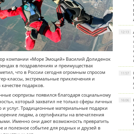
12:13
тор компании «Море Эмоций» Василий Долиденок
рендах в поздравлениях и преимуществах
метил, что в России сегодня огромным спросом
11:57
тер-классы, экстремальные приключения и
 качестве подарков.
ычные сюрпризы появился благодаря социальному
16:06
ность», который захватил не только сферы личных
о и услуг. Традиционные материальные подарки
ворение людям, а сертификаты на впечатления
рными. Именно они дают возможность превратить
е и полезное событие для родных и друзей в