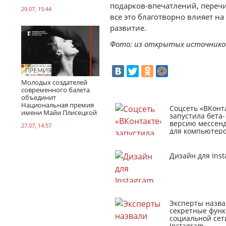
подарков-впечатлений, переч
29.07, 15:44
все это благотворно влияет н
развитие.
Фото: из открытых источнико
Молодых создателей
современного балета
объединит
Национальная премия
Соцсеть «ВКонт
имени Майи Плисецкой
запустила бета-
версию мессен
27.07, 14:57
для компьютер
Дизайн для Ins
Эксперты назва
секретные фун
социальной сет
Instagram