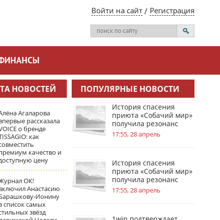
Войти на сайт
Регистрация
ФИНАНСЫ
ТА НОВОСТЕЙ
ПОПУЛЯРНЫЕ НОВОСТИ
История спасения
Алёна Агаларова
приюта «Собачий мир»
впервые рассказала
получила резонанс
VOICE о бренде
благодаря 1win
17:55, 28 апрель
TISSAGIO: как
совместить
премиум качество и
доступную цену
История спасения
приюта «Собачий мир»
получила резонанс
Журнал ОК!
благодаря 1win
включил Анастасию
17:55, 28 апрель
Барашкову‑Ионину
в список самых
стильных звёзд
1win подтверждает