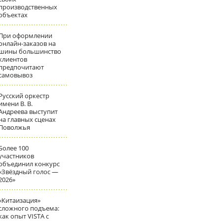
производственных
объектах
При оформлении
онлайн-заказов на
шины большинство
клиентов
предпочитают
самовывоз
Русский оркестр
имени В. В.
Андреева выступит
на главных сценах
Поволжья
Более 100
участников
объединил конкурс
«Звёздный голос —
2026»
«Китаизация»
сложного подъема:
как опыт VISTA с