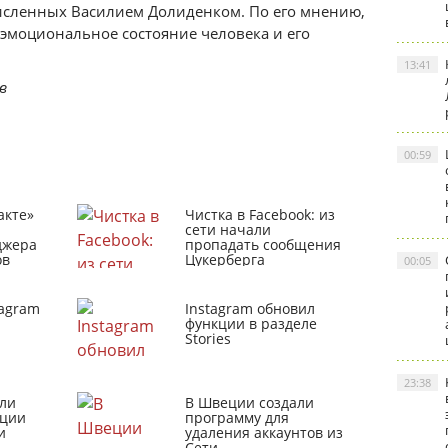
исленных Василием Долиденком. По его мнению,
а эмоциональное состояние человека и его
13:41
в
00:59
акте»
Чистка в Facebook: из
сети начали
джера
пропадать сообщения
ов
Цукерберга
00:05
tagram
Instagram обновил
функции в разделе
Stories
23:38
ли
В Швеции создали
кции
программу для
и
удаления аккаунтов из
Сети