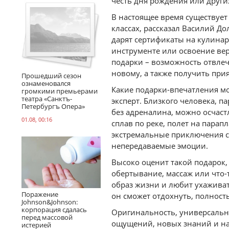
честь дня рождения или други
В настоящее время существует
классах, рассказал Василий 
дарят сертификаты на кулина
инструменте или освоение вер
подарки – возможность отвлеч
новому, а также получить при
Прошедший сезон
ознаменовался
Какие подарки-впечатления м
громкими премьерами
театра «Санктъ-
эксперт. Близкого человека, п
Петербургъ Опера»
без адреналина, можно осчаст
01.08, 00:16
сплав по реке, полет на пара
экстремальные приключения с
непередаваемые эмоции.
Высоко оценит такой подарок,
обертывание, массаж или что-
образ жизни и любит ухаживат
Поражение
он сможет отдохнуть, полност
Johnson&Johnson:
корпорация сдалась
Оригинальность, универсально
перед массовой
ощущений, новых знаний и на
истерией