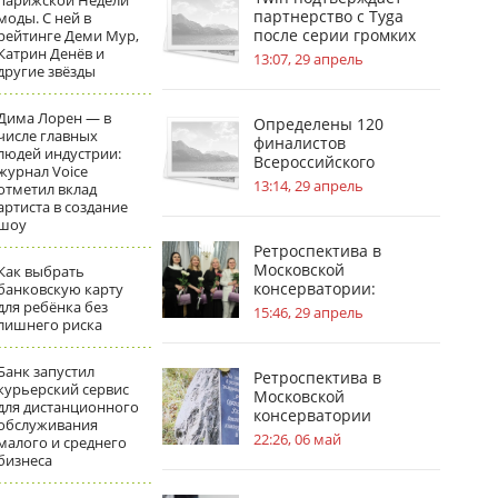
парижской Недели
партнерство с Tyga
моды. С ней в
после серии громких
рейтинге Деми Мур,
Катрин Денёв и
инсайдов
13:07, 29 апрель
другие звёзды
Дима Лорен — в
Определены 120
числе главных
финалистов
людей индустрии:
Всероссийского
журнал Voice
инженерного конкурса
13:14, 29 апрель
отметил вклад
артиста в создание
шоу
Ретроспектива в
Московской
Как выбрать
консерватории:
банковскую карту
для ребёнка без
география судьбы П. И.
15:46, 29 апрель
лишнего риска
Чайковского
Банк запустил
Ретроспектива в
курьерский сервис
Московской
для дистанционного
консерватории
обслуживания
посвящена усадьбам в
22:26, 06 май
малого и среднего
жизни С.В.
бизнеса
Рахманинова