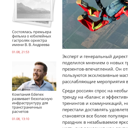
Состоялась премьера
фильма о юбилейных
гастролях оркестра
имени В. В. Андреева
01.08, 21:53
Эксперт и генеральный дирек
поделился мнением о новых т
презентов-впечатлений. Он от
пользуются эксклюзивные мас
расслабляющие мероприятия в
Среди россиян спрос на необ
Компания Edenex
тренду на «баланс и эффектив
развивает безопасную
инфраструктуру для
тренингов и коммуникаций, н
трансграничных
перестали доставлять удовлет
расчетов
становятся все более популя
01.08, 13:10
праздник в незабываемое ярко