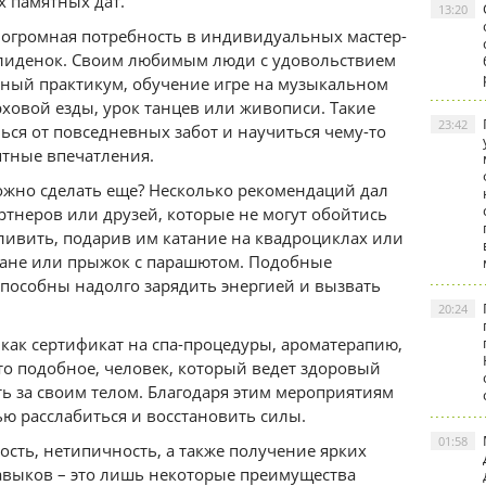
х памятных дат.
13:20
 огромная потребность в индивидуальных мастер-
Долиденок. Своим любимым люди с удовольствием
рный практикум, обучение игре на музыкальном
ховой езды, урок танцев или живописи. Такие
23:42
ься от повседневных забот и научиться чему-то
ятные впечатления.
ожно сделать еще? Несколько рекомендаций дал
артнеров или друзей, которые не могут обойтись
ливить, подарив им катание на квадроциклах или
плане или прыжок с парашютом. Подобные
пособны надолго зарядить энергией и вызвать
20:24
 как сертификат на спа-процедуры, ароматерапию,
то подобное, человек, который ведет здоровый
ь за своим телом. Благодаря этим мероприятиям
ью расслабиться и восстановить силы.
01:58
сть, нетипичность, а также получение ярких
выков – это лишь некоторые преимущества