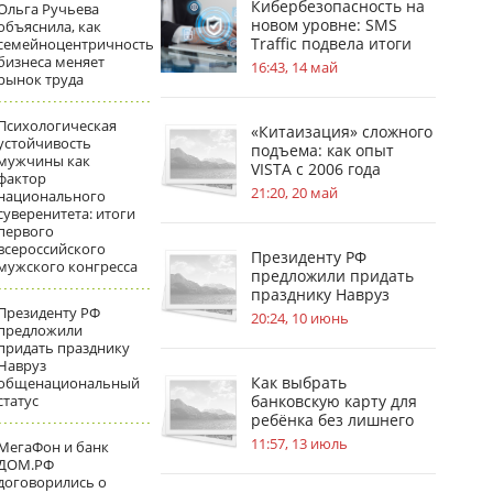
Кибербезопасность на
Ольга Ручьева
новом уровне: SMS
объяснила, как
Traffic подвела итоги
семейноцентричность
бизнеса меняет
обновлений
16:43, 14 май
рынок труда
Психологическая
«Китаизация» сложного
устойчивость
подъема: как опыт
мужчины как
VISTA с 2006 года
фактор
меняет стандарты
21:20, 20 май
национального
безопасности на
суверенитета: итоги
стройплощадках
первого
всероссийского
Президенту РФ
мужского конгресса
предложили придать
празднику Навруз
Президенту РФ
общенациональный
20:24, 10 июнь
предложили
статус
придать празднику
Навруз
Как выбрать
общенациональный
статус
банковскую карту для
ребёнка без лишнего
риска
11:57, 13 июль
МегаФон и банк
ДОМ.РФ
договорились о