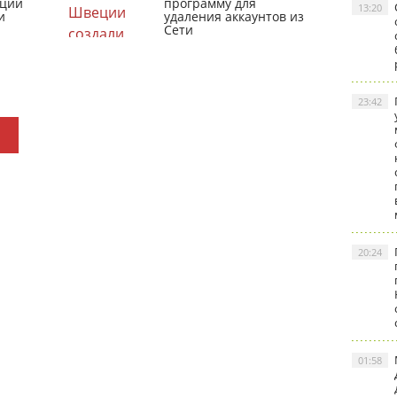
кции
программу для
13:20
и
удаления аккаунтов из
Сети
23:42
20:24
01:58