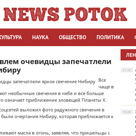
КУЛЬТУРА
НАУКА
ОБЩЕСТВО
ПОЛИТИКА
ЛЕН
авлем очевидцы запечатлели
ибиру
21:33
Все
чаще в
ают необычные свечения в небе и все больше
это означает приближение зловещей Планеты Х.
соцсетей выложил фото радужного свечения в
18:28
то были очертания Нибиру, которая приближается к
ивают масла в огонь, заявляя, что пришельцы с