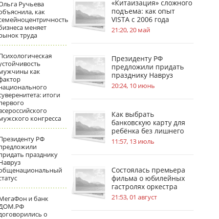
«Китаизация» сложного
Ольга Ручьева
подъема: как опыт
объяснила, как
VISTA с 2006 года
семейноцентричность
бизнеса меняет
меняет стандарты
21:20, 20 май
рынок труда
безопасности на
стройплощадках
Психологическая
Президенту РФ
устойчивость
предложили придать
мужчины как
празднику Навруз
фактор
общенациональный
20:24, 10 июнь
национального
статус
суверенитета: итоги
первого
всероссийского
Как выбрать
мужского конгресса
банковскую карту для
ребёнка без лишнего
Президенту РФ
риска
11:57, 13 июль
предложили
придать празднику
Навруз
Состоялась премьера
общенациональный
статус
фильма о юбилейных
гастролях оркестра
имени В. В. Андреева
21:53, 01 август
МегаФон и банк
ДОМ.РФ
договорились о