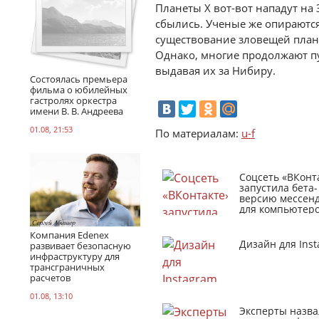
Планеты Х вот-вот нападут на 
сбылись. Ученые же опираются
существование зловещей плане
Однако, многие продолжают п
выдавая их за Нибиру.
Состоялась премьера
фильма о юбилейных
гастролях оркестра
имени В. В. Андреева
01.08, 21:53
По материалам:
u-f
Соцсеть «ВКонт
запустила бета-
версию мессен
для компьютер
Компания Edenex
Дизайн для Ins
развивает безопасную
инфраструктуру для
трансграничных
расчетов
01.08, 13:10
Эксперты назва