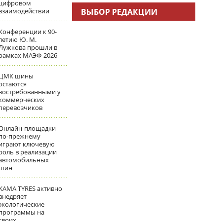
цифровом
взаимодействии
ВЫБОР РЕДАКЦИИ
Конференции к 90-
летию Ю. М.
Лужкова прошли в
рамках МАЭФ-2026
ЦМК шины
остаются
востребованными у
коммерческих
перевозчиков
Онлайн-площадки
по-прежнему
играют ключевую
роль в реализации
автомобильных
шин
KAMA TYRES активно
внедряет
экологические
программы на
своих