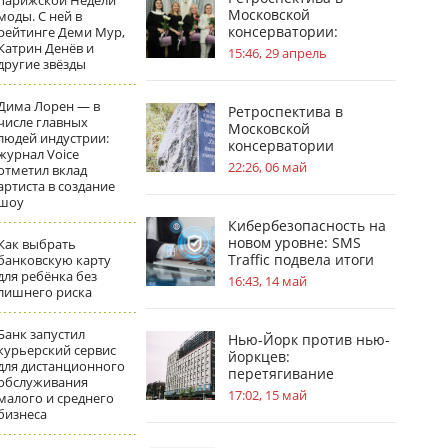
парижской Недели
Московской
моды. С ней в
консерватории:
рейтинге Деми Мур,
Катрин Денёв и
география судьбы П. И.
15:46, 29 апрель
другие звёзды
Чайковского
Дима Лорен — в
Ретроспектива в
числе главных
Московской
людей индустрии:
консерватории
журнал Voice
посвящена усадьбам в
22:26, 06 май
отметил вклад
жизни С.В.
артиста в создание
Рахманинова
шоу
Кибербезопасность на
новом уровне: SMS
Как выбрать
Traffic подвела итоги
банковскую карту
для ребёнка без
обновлений
16:43, 14 май
лишнего риска
Банк запустил
Нью-Йорк против нью-
курьерский сервис
йоркцев:
для дистанционного
перетягивание
обслуживания
«асбестового каната»
17:02, 15 май
малого и среднего
бизнеса