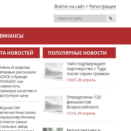
Войти на сайт
Регистрация
ФИНАНСЫ
ТА НОВОСТЕЙ
ПОПУЛЯРНЫЕ НОВОСТИ
1win подтверждает
Алёна Агаларова
партнерство с Tyga
впервые рассказала
после серии громких
VOICE о бренде
инсайдов
13:07, 29 апрель
TISSAGIO: как
совместить
премиум качество и
доступную цену
Определены 120
финалистов
Всероссийского
Журнал ОК!
инженерного конкурса
включил Анастасию
13:14, 29 апрель
Барашкову‑Ионину
в список самых
стильных звёзд
Ретроспектива в