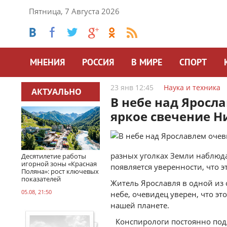
Пятница, 7 Августа 2026
МНЕНИЯ
РОССИЯ
В МИРЕ
СПОРТ
23 янв 12:45
Наука и техника
АКТУАЛЬНО
В небе над Яросл
яркое свечение Н
разных уголках Земли наблюд
Десятилетие работы
игорной зоны «Красная
появляется уверенности, что 
Поляна»: рост ключевых
показателей
Житель Ярославля в одной из 
05.08, 21:50
небе, очевидец уверен, что э
нашей планете.
Конспирологи постоянно подл