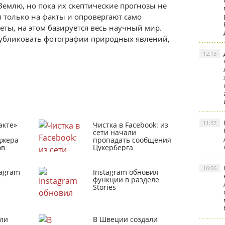
Землю, но пока их скептические прогнозы не
 только на факты и опровергают само
ты, на этом базируется весь научный мир.
убликовать фотографии природных явлений,
12:13
11:57
акте»
Чистка в Facebook: из
сети начали
джера
пропадать сообщения
ов
Цукерберга
16:06
tagram
Instagram обновил
функции в разделе
Stories
ли
В Швеции создали