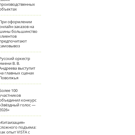
производственных
объектах
При оформлении
онлайн-заказов на
шины большинство
клиентов
предпочитают
самовывоз
Русский оркестр
имени В. В.
Андреева выступит
на главных сценах
Поволжья
Более 100
участников
объединил конкурс
«Звёздный голос —
2026»
«Китаизация»
сложного подъема:
как опыт VISTA с