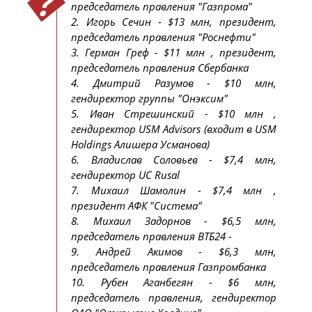
председатель правления "Газпрома"
2. Игорь Сечин - $13 млн, президент,
председатель правления "Роснефти"
3. Герман Греф - $11 млн , президент,
председатель правления Сбербанка
4. Дмитрий Разумов - $10 млн,
гендиректор группы "Онэксим"
5. Иван Стрешинский - $10 млн ,
гендиректор USM Advisors (входит в USM
Holdings Алишера Усманова)
6. Владислав Соловьев - $7,4 млн,
гендиректор UC Rusal
7. Михаил Шамолин - $7,4 млн ,
президент АФК "Система"
8. Михаил Задорнов - $6,5 млн,
председатель правления ВТБ24 -
9. Андрей Акимов - $6,3 млн,
председатель правления Газпромбанка
10. Рубен Аганбегян - $6 млн,
председатель правления, гендиректор