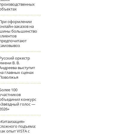
производственных
объектах
При оформлении
онлайн-заказов на
шины большинство
клиентов
предпочитают
самовывоз
Русский оркестр
имени В. В.
Андреева выступит
на главных сценах
Поволжья
Более 100
участников
объединил конкурс
«Звёздный голос —
2026»
«Китаизация»
сложного подъема:
как опыт VISTA с