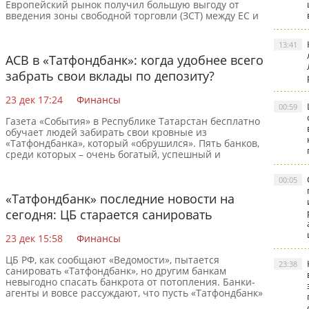
Европейский рынок получил большую выгоду от
введения зоны свободной торговли (ЗСТ) между ЕС и
Украиной,
13:41
АСВ в «Татфондбанк»: когда удобнее всего
забрать свои вклады по депозиту?
23 дек 17:24
Финансы
00:59
Газета «События» в Республике Татарстан бесплатно
обучает людей забирать свои кровные из
«Татфондбанка», который «обрушился». Пять банков,
среди которых – очень богатый, успешный и
ликвидный банк
00:05
«Татфондбанк» последние новости на
сегодня: ЦБ старается санировать
«Татфондбанк»
23 дек 15:58
Финансы
ЦБ РФ, как сообщают «Ведомости», пытается
23:38
санировать «Татфондбанк», но другим банкам
невыгодно спасать банкрота от потопления. Банки-
агенты и вовсе рассуждают, что пусть «Татфондбанк»
поскорее