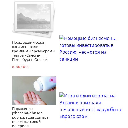
Прошедший сезон
ознаменовался
громкими премьерами
театра «Санктъ-
Петербургъ Опера»
01.08, 00:16
Поражение
Johnson&Johnson:
корпорация сдалась
перед массовой
истерией