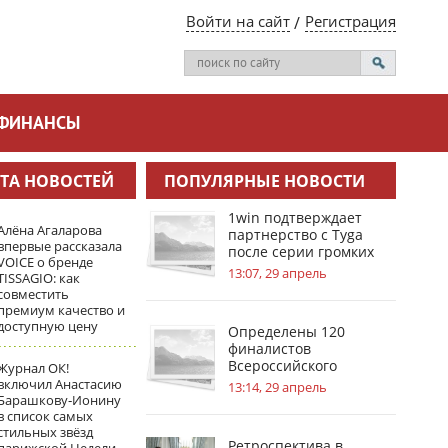
Войти на сайт
Регистрация
ФИНАНСЫ
ТА НОВОСТЕЙ
ПОПУЛЯРНЫЕ НОВОСТИ
1win подтверждает
Алёна Агаларова
партнерство с Tyga
впервые рассказала
после серии громких
VOICE о бренде
инсайдов
13:07, 29 апрель
TISSAGIO: как
совместить
премиум качество и
доступную цену
Определены 120
финалистов
Всероссийского
Журнал ОК!
инженерного конкурса
включил Анастасию
13:14, 29 апрель
Барашкову‑Ионину
в список самых
стильных звёзд
Ретроспектива в