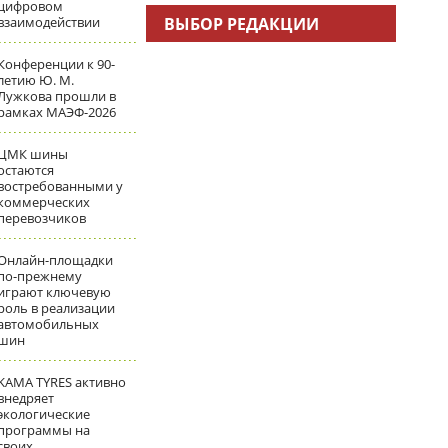
цифровом
взаимодействии
ВЫБОР РЕДАКЦИИ
Конференции к 90-
летию Ю. М.
Лужкова прошли в
рамках МАЭФ-2026
ЦМК шины
остаются
востребованными у
коммерческих
перевозчиков
Онлайн-площадки
по-прежнему
играют ключевую
роль в реализации
автомобильных
шин
KAMA TYRES активно
внедряет
экологические
программы на
своих