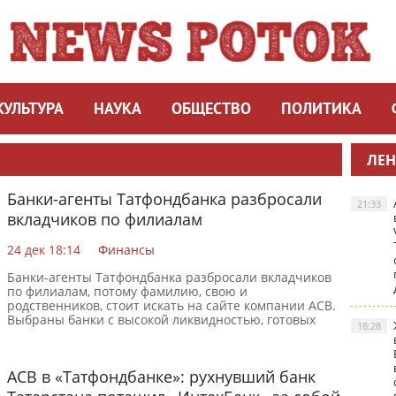
КУЛЬТУРА
НАУКА
ОБЩЕСТВО
ПОЛИТИКА
ЛЕН
Банки-агенты Татфондбанка разбросали
21:33
вкладчиков по филиалам
24 дек 18:14
Финансы
Банки-агенты Татфондбанка разбросали вкладчиков
по филиалам, потому фамилию, свою и
родственников, стоит искать на сайте компании АСВ.
Выбраны банки с высокой ликвидностью, готовых
18:28
выдать деньги
АСВ в «Татфондбанке»: рухнувший банк