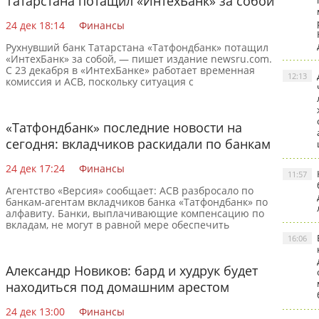
Татарстана потащил «ИнтехБанк» за собой
24 дек 18:14
Финансы
Рухнувший банк Татарстана «Татфондбанк» потащил
«ИнтехБанк» за собой, — пишет издание newsru.com.
С 23 декабря в «ИнтехБанке» работает временная
12:13
комиссия и АСВ, поскольку ситуация с
«Татфонбанком»
«Татфондбанк» последние новости на
сегодня: вкладчиков раскидали по банкам
по алфавиту
24 дек 17:24
Финансы
11:57
Агентство «Версия» сообщает: АСВ разбросало по
банкам-агентам вкладчиков банка «Татфондбанк» по
алфавиту. Банки, выплачивающие компенсацию по
вкладам, не могут в равной мере обеспечить
клиентов
16:06
Александр Новиков: бард и худрук будет
находиться под домашним арестом
24 дек 13:00
Финансы