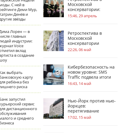
парижской Недели
Московской
моды. С ней в
консерватории:
рейтинге Деми Мур,
Катрин Денёв и
география судьбы П. И.
15:46, 29 апрель
другие звёзды
Чайковского
Дима Лорен — в
Ретроспектива в
числе главных
Московской
людей индустрии:
консерватории
журнал Voice
посвящена усадьбам в
22:26, 06 май
отметил вклад
жизни С.В.
артиста в создание
Рахманинова
шоу
Кибербезопасность на
новом уровне: SMS
Как выбрать
Traffic подвела итоги
банковскую карту
для ребёнка без
обновлений
16:43, 14 май
лишнего риска
Банк запустил
Нью-Йорк против нью-
курьерский сервис
йоркцев:
для дистанционного
перетягивание
обслуживания
«асбестового каната»
17:02, 15 май
малого и среднего
бизнеса