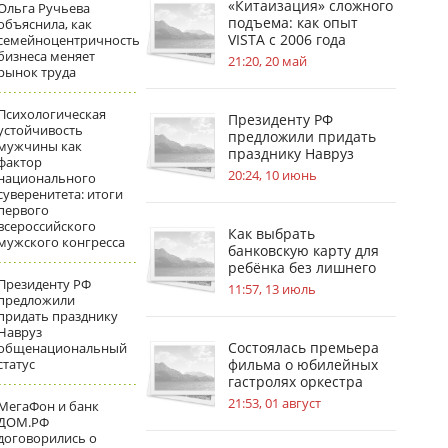
«Китаизация» сложного
Ольга Ручьева
подъема: как опыт
объяснила, как
VISTA с 2006 года
семейноцентричность
бизнеса меняет
меняет стандарты
21:20, 20 май
рынок труда
безопасности на
стройплощадках
Психологическая
Президенту РФ
устойчивость
предложили придать
мужчины как
празднику Навруз
фактор
общенациональный
20:24, 10 июнь
национального
статус
суверенитета: итоги
первого
всероссийского
Как выбрать
мужского конгресса
банковскую карту для
ребёнка без лишнего
Президенту РФ
риска
11:57, 13 июль
предложили
придать празднику
Навруз
Состоялась премьера
общенациональный
статус
фильма о юбилейных
гастролях оркестра
имени В. В. Андреева
21:53, 01 август
МегаФон и банк
ДОМ.РФ
договорились о