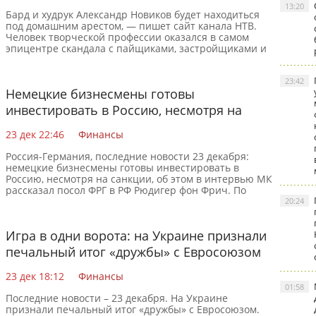
13:20
Бард и худрук Александр Новиков будет находиться
под домашним арестом, — пишет сайт канала НТВ.
Человек творческой профессии оказался в самом
эпицентре скандала с пайщиками, застройщиками и
23:42
Немецкие бизнесмены готовы
инвестировать в Россию, несмотря на
санкции
23 дек 22:46
Финансы
Россия-Германия, последние новости 23 декабря:
немецкие бизнесмены готовы инвестировать в
Россию, несмотря на санкции, об этом в интервью МК
рассказал посол ФРГ в РФ Рюдигер фон Фрич. По
словам
20:24
Игра в одни ворота: на Украине признали
печальный итог «дружбы» с Евросоюзом
23 дек 18:12
Финансы
01:58
Последние новости – 23 декабря. На Украине
признали печальный итог «дружбы» с Евросоюзом.