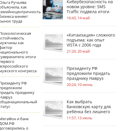
Кибербезопасность на
Ольга Ручьева
новом уровне: SMS
объяснила, как
Traffic подвела итоги
семейноцентричность
бизнеса меняет
обновлений
16:43, 14 май
рынок труда
Психологическая
«Китаизация» сложного
устойчивость
подъема: как опыт
мужчины как
VISTA с 2006 года
фактор
меняет стандарты
21:20, 20 май
национального
безопасности на
суверенитета: итоги
стройплощадках
первого
всероссийского
Президенту РФ
мужского конгресса
предложили придать
празднику Навруз
Президенту РФ
общенациональный
20:24, 10 июнь
предложили
статус
придать празднику
Навруз
Как выбрать
общенациональный
статус
банковскую карту для
ребёнка без лишнего
риска
11:57, 13 июль
МегаФон и банк
ДОМ.РФ
договорились о