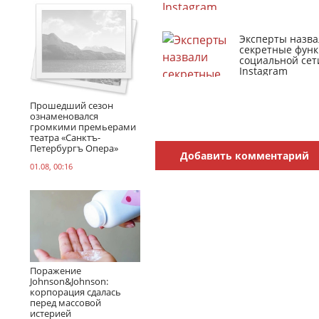
Эксперты назва
секретные фун
социальной сет
Instagram
Прошедший сезон
ознаменовался
громкими премьерами
театра «Санктъ-
Петербургъ Опера»
Добавить комментарий
01.08, 00:16
Поражение
Johnson&Johnson:
корпорация сдалась
перед массовой
истерией