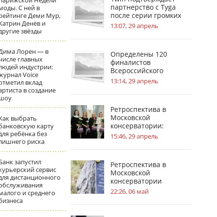
парижской Недели
партнерство с Tyga
моды. С ней в
после серии громких
рейтинге Деми Мур,
Катрин Денёв и
инсайдов
13:07, 29 апрель
другие звёзды
Дима Лорен — в
Определены 120
числе главных
финалистов
людей индустрии:
Всероссийского
журнал Voice
инженерного конкурса
13:14, 29 апрель
отметил вклад
артиста в создание
шоу
Ретроспектива в
Московской
Как выбрать
консерватории:
банковскую карту
для ребёнка без
география судьбы П. И.
15:46, 29 апрель
лишнего риска
Чайковского
Банк запустил
Ретроспектива в
курьерский сервис
Московской
для дистанционного
консерватории
обслуживания
посвящена усадьбам в
22:26, 06 май
малого и среднего
жизни С.В.
бизнеса
Рахманинова