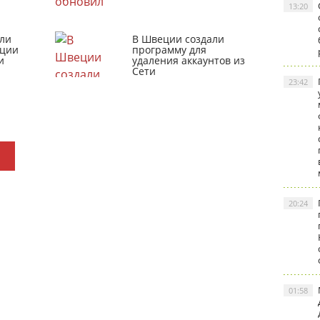
13:20
ли
В Швеции создали
кции
программу для
и
удаления аккаунтов из
Сети
23:42
20:24
01:58