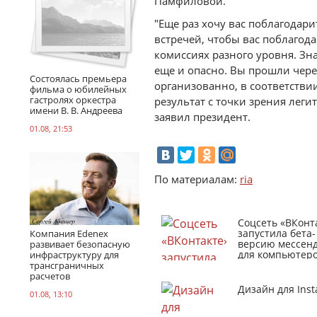
Памфиловой.
"Еще раз хочу вас поблагодари
встречей, чтобы вас поблагода
комиссиях разного уровня. Зна
еще и опасно. Вы прошли чере
Состоялась премьера
организованно, в соответствии
фильма о юбилейных
гастролях оркестра
результат с точки зрения лег
имени В. В. Андреева
заявил президент.
01.08, 21:53
По материалам:
ria
Соцсеть «ВКонт
запустила бета-
Компания Edenex
версию мессен
развивает безопасную
для компьютер
инфраструктуру для
трансграничных
расчетов
Дизайн для Ins
01.08, 13:10