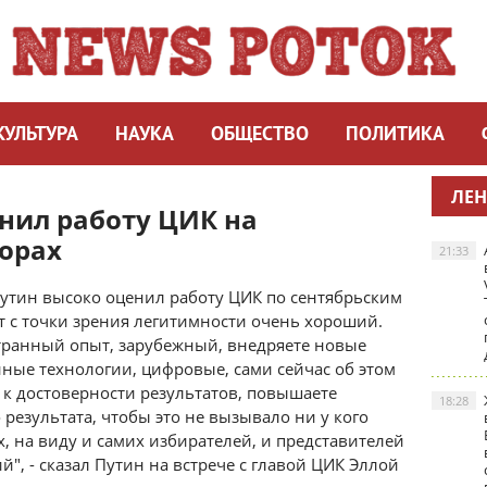
КУЛЬТУРА
НАУКА
ОБЩЕСТВО
ПОЛИТИКА
ЛЕН
нил работу ЦИК на
орах
21:33
утин высоко оценил работу ЦИК по сентябрьским
ат с точки зрения легитимности очень хороший.
странный опыт, зарубежный, внедряете новые
нные технологии, цифровые, сами сейчас об этом
ь к достоверности результатов, повышаете
18:28
результата, чтобы это не вызывало ни у кого
ах, на виду и самих избирателей, и представителей
", - сказал Путин на встрече с главой ЦИК Эллой