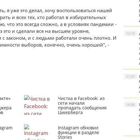
ть, я уже это делал, хочу воспользоваться нашей
рить и всех тех, кто работал в избирательных
ю, что это всегда сложно, а в условиях пандемии -
з это и сделали все на высшем уровне,
12:13
 с законом, и с людьми работали очень плотно. И
итимности выборов, конечно, очень хороший", -
11:57
акте»
Чистка в Facebook: из
сети начали
16:06
джера
пропадать сообщения
ов
Цукерберга
tagram
Instagram обновил
функции в разделе
Stories