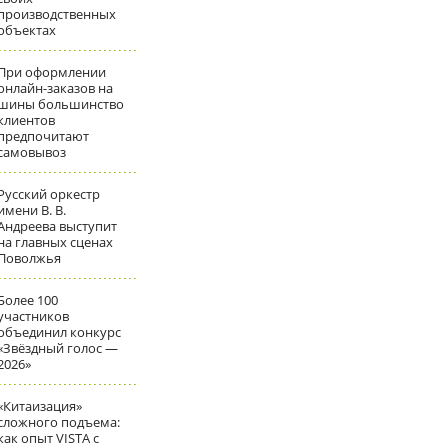
производственных
объектах
При оформлении
онлайн-заказов на
шины большинство
клиентов
предпочитают
самовывоз
Русский оркестр
имени В. В.
Андреева выступит
на главных сценах
Поволжья
Более 100
участников
объединил конкурс
«Звёздный голос —
2026»
«Китаизация»
сложного подъема:
как опыт VISTA с