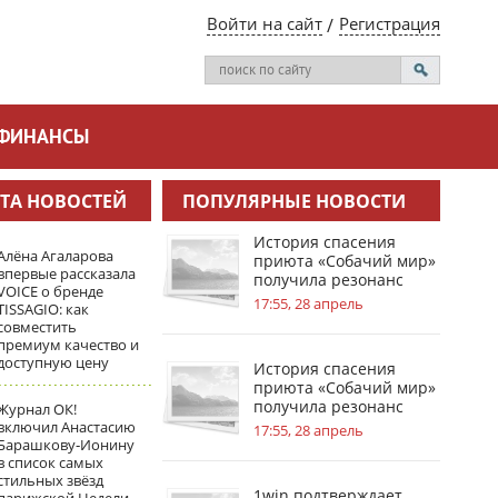
Войти на сайт
Регистрация
ФИНАНСЫ
ТА НОВОСТЕЙ
ПОПУЛЯРНЫЕ НОВОСТИ
История спасения
Алёна Агаларова
приюта «Собачий мир»
впервые рассказала
получила резонанс
VOICE о бренде
благодаря 1win
17:55, 28 апрель
TISSAGIO: как
совместить
премиум качество и
доступную цену
История спасения
приюта «Собачий мир»
получила резонанс
Журнал ОК!
благодаря 1win
включил Анастасию
17:55, 28 апрель
Барашкову‑Ионину
в список самых
стильных звёзд
1win подтверждает