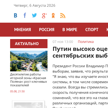
Четверг, 6 Августа 2026
МНЕНИЯ
РОССИЯ
В МИРЕ
СПОРТ
07 ноя 13:00
Политика
АКТУАЛЬНО
Путин высоко оце
сентябрьских выб
Президент России Владимир П
выборам, заявив, что результ
Десятилетие работы
"Я знаю, что вы изучаете ино
игорной зоны «Красная
Поляна»: рост ключевых
системы, в том числе совреме
показателей
сказали. Всегда вы стремилис
05.08, 21:50
скорость получения конечного 
сомнений, что все это на глаз
различных организаций, партий