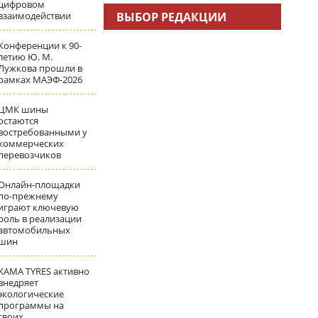
цифровом
взаимодействии
ВЫБОР РЕДАКЦИИ
Конференции к 90-
летию Ю. М.
Лужкова прошли в
рамках МАЭФ-2026
ЦМК шины
остаются
востребованными у
коммерческих
перевозчиков
Онлайн-площадки
по-прежнему
играют ключевую
роль в реализации
автомобильных
шин
KAMA TYRES активно
внедряет
экологические
программы на
своих